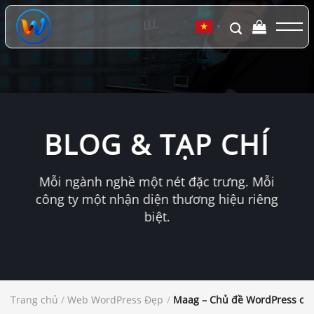
Chuyển
đến
▼
nội
dung
BLOG & TẠP CHÍ
Mỗi ngành nghề một nét đặc trưng. Mỗi
công ty một nhận diện thương hiệu riêng
biệt.
Trang chủ
/
Web WordPress Đẹp
/
Maag – Chủ đề WordPress cho 