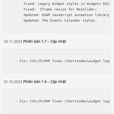
    Fixed: Legacy Widget styles in Widgets Editor
    Fixed:  Iframe resize for RevSlider;

    Updated: GSAP JavaScript animation library to
    Updated: The Events Calendar styles.
23.11.2023
Phiên bản 1.7 – Cập nhật
- Fix: CSS\JS\PHP fixes (shortcodes\widget layou
31.10.2023
Phiên bản 1.6 – Cập nhật
Báo giá & Đặt hàng:
- Fix: CSS\JS\PHP fixes (shortcodes\widget layou
0903.976.769