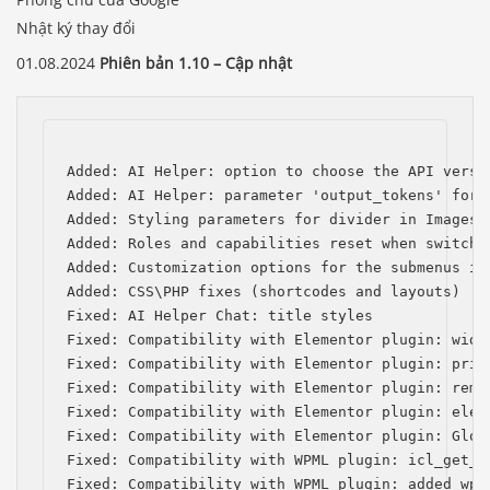
Nhật ký thay đổi
01.08.2024
Phiên bản 1.10 – Cập nhật
Added: AI Helper: option to choose the API versio
Added: AI Helper: parameter 'output_tokens' for t
Added: Styling parameters for divider in Images C
Added: Roles and capabilities reset when switchin
Added: Customization options for the submenus in 
Added: CSS\PHP fixes (shortcodes and layouts)

Fixed: AI Helper Chat: title styles

Fixed: Compatibility with Elementor plugin: widg
Fixed: Compatibility with Elementor plugin: prio
Fixed: Compatibility with Elementor plugin: remo
Fixed: Compatibility with Elementor plugin: elem
Fixed: Compatibility with Elementor plugin: Globa
Fixed: Compatibility with WPML plugin: icl_get_l
Fixed: Compatibility with WPML plugin: added wpml