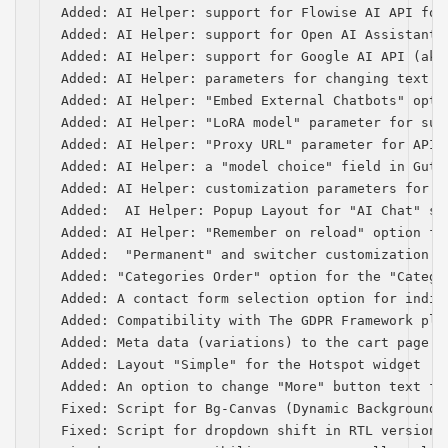
Added: AI Helper: support for Flowise AI API for 
Added: AI Helper: support for Open AI Assistants 
Added: AI Helper: support for Google AI API (aka 
Added: AI Helper: parameters for changing text a
Added: AI Helper: "Embed External Chatbots" optio
Added: AI Helper: "LoRA model" parameter for subm
Added: AI Helper: "Proxy URL" parameter for API 
Added: AI Helper: a "model choice" field in Gute
Added: AI Helper: customization parameters for s
Added:  AI Helper: Popup Layout for "AI Chat" sho
Added: AI Helper: "Remember on reload" option for
Added:  "Permanent" and switcher customization p
Added: "Categories Order" option for the "Categor
Added: A contact form selection option for indiv
Added: Compatibility with The GDPR Framework plug
Added: Meta data (variations) to the cart page

Added: Layout "Simple" for the Hotspot widget

Added: An option to change "More" button text for
Fixed: Script for Bg-Canvas (Dynamic Background) 
Fixed: Script for dropdown shift in RTL version
