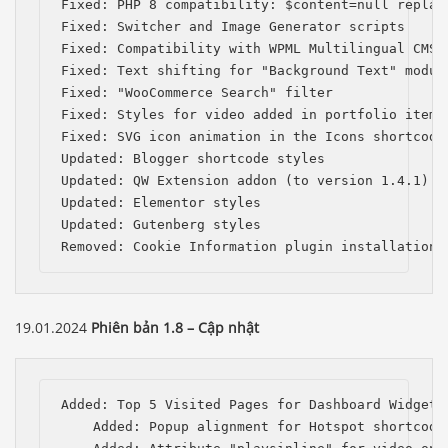
Fixed: PHP 8 compatibility: $content=null replace
Fixed: Switcher and Image Generator scripts

Fixed: Compatibility with WPML Multilingual CMS (
Fixed: Text shifting for "Background Text" module
Fixed: "WooCommerce Search" filter

Fixed: Styles for video added in portfolio items

Fixed: SVG icon animation in the Icons shortcode

Updated: Blogger shortcode styles

Updated: QW Extension addon (to version 1.4.1)

Updated: Elementor styles

Updated: Gutenberg styles

Removed: Cookie Information plugin installation 
19.01.2024
Phiên bản 1.8 – Cập nhật
Added: Top 5 Visited Pages for Dashboard Widget;

    Added: Popup alignment for Hotspot shortcode;