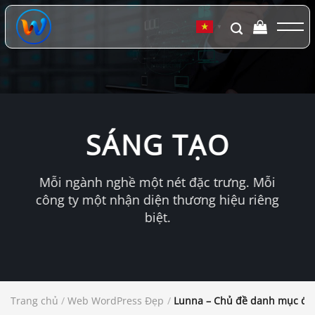
Chuyển
đến
▼
nội
dung
SÁNG TẠO
Mỗi ngành nghề một nét đặc trưng. Mỗi
công ty một nhận diện thương hiệu riêng
biệt.
Trang chủ
/
Web WordPress Đẹp
/
Lunna – Chủ đề danh mục đầ