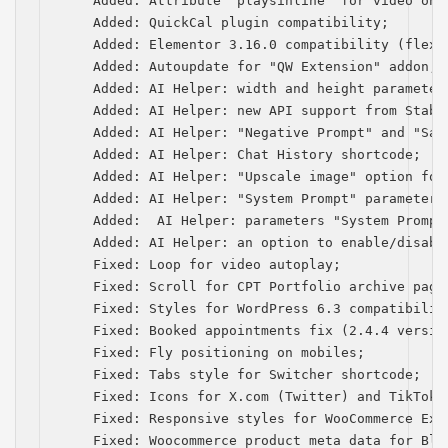
    Added: Attribute "playsinline" for video on i
    Added: QuickCal plugin compatibility;

    Added: Elementor 3.16.0 compatibility (flexbo
    Added: Autoupdate for "QW Extension" addon;

    Added: AI Helper: width and height parameters
    Added: AI Helper: new API support from Stabil
    Added: AI Helper: "Negative Prompt" and "Saf
    Added: AI Helper: Chat History shortcode;

    Added: AI Helper: "Upscale image" option for
    Added: AI Helper: "System Prompt" parameter 
    Added:  AI Helper: рarameters "System Prompt
    Added: AI Helper: an option to enable/disabl
    Fixed: Loop for video autoplay;

    Fixed: Scroll for CPT Portfolio archive page 
    Fixed: Styles for WordPress 6.3 compatibility
    Fixed: Booked appointments fix (2.4.4 version
    Fixed: Fly positioning on mobiles;

    Fixed: Tabs style for Switcher shortcode;

    Fixed: Icons for Х.com (Twitter) and TikTok;

    Fixed: Responsive styles for WooCommerce Exte
    Fixed: Woocommerce product meta data for Blog