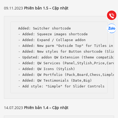
Hướng dẫn & Hỗ trợ:
09.11.2023
Phiên bản 1.5 – Cập nhật
(028) 22.166.144
Tư vấn
Gọi cho
Hợp tác
Chát cù
 Added: Switcher shortcode

 - Added: Squeeze images shortcode

 - Added: Expand / Collapse addon

 - Added: New parm "Outside Top" for Titles in th
 - Added: New styles for Button shortcode (Slide,
 - Updated: addon QW Extension (theme compatibili
 - Added: QW Services (Panel,Stylish,Price,Card,P
 - Added: QW Icons (Stylish)

 - Added: QW Portfolio (Pack,Board,Chess,Simple,C
 - Added: QW Testimonials (Date,Big)

 - Add style: "Simple" for Slider Controls
14.07.2023
Phiên bản 1.4 – Cập nhật