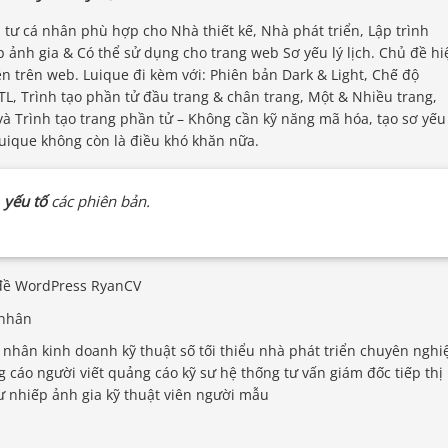
ư cá nhân phù hợp cho Nhà thiết kế, Nhà phát triển, Lập trình
p ảnh gia & Có thể sử dụng cho trang web Sơ yếu lý lịch. Chủ đề hi
n trên web. Luique đi kèm với: Phiên bản Dark & ​​Light, Chế độ
 RTL, Trình tạo phần tử đầu trang & chân trang, Một & Nhiều trang,
à Trình tạo trang phần tử – Không cần kỹ năng mã hóa, tạo sơ yếu 
Luique không còn là điều khó khăn nữa.
,
yếu tố
các phiên bản.
á nhân kinh doanh kỹ thuật số tối thiểu nhà phát triển chuyên nghi
ng cáo người viết quảng cáo kỹ sư hệ thống tư vấn giám đốc tiếp thị
sư nhiếp ảnh gia kỹ thuật viên người mẫu