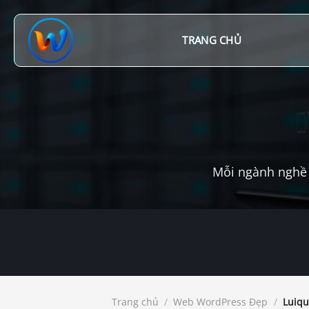
Chuyển
đến
nội
TRANG CHỦ
dung
Mỗi ngành nghề 
Trang chủ
/
Web WordPress Đẹp
/
Luiqu