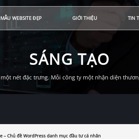
MẪU WEBSITE ĐẸP
GIỚI THIỆU
TIN 
SÁNG TẠO
một nét đặc trưng. Mỗi công ty một nhận diện thương 
e – Chủ đề WordPress danh mục đầu tư cá nhân