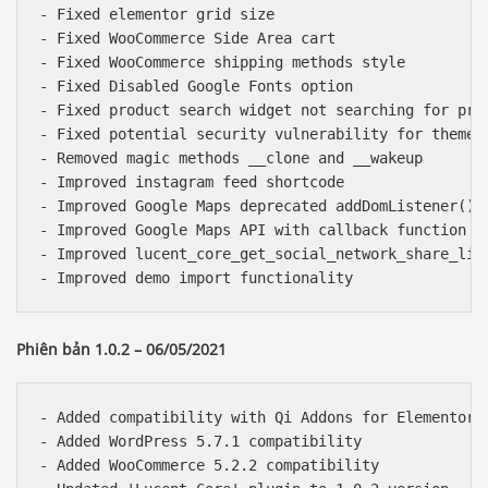
- Fixed elementor grid size

- Fixed WooCommerce Side Area cart

- Fixed WooCommerce shipping methods style

- Fixed Disabled Google Fonts option

- Fixed product search widget not searching for prod
- Fixed potential security vulnerability for theme a
- Removed magic methods __clone and __wakeup

- Improved instagram feed shortcode

- Improved Google Maps deprecated addDomListener()

- Improved Google Maps API with callback function

- Improved lucent_core_get_social_network_share_link
Phiên bản 1.0.2 – 06/05/2021
- Added compatibility with Qi Addons for Elementor p
- Added WordPress 5.7.1 compatibility

- Added WooCommerce 5.2.2 compatibility
