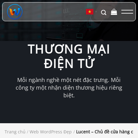
Chuyển
đến
▼
nội
dung
THƯƠNG MẠI
ĐIỆN TỬ
Mỗi ngành nghề một nét đặc trưng. Mỗi
công ty một nhận diện thương hiệu riêng
biệt.
Trang chủ
/
Web WordPress Đẹp
/
Lucent – Chủ đề cửa hàng chi