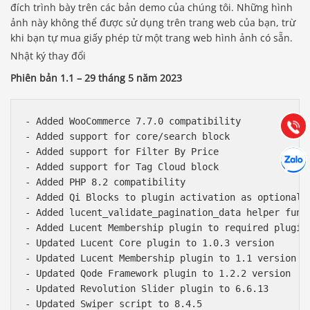
đích trình bày trên các bản demo của chúng tôi. Những hình
ảnh này không thể được sử dụng trên trang web của bạn, trừ
khi bạn tự mua giấy phép từ một trang web hình ảnh có sẵn.
Báo giá & Đặt hàng:
Nhật ký thay đổi
0903.976.769
Phiên bản 1.1 – 29 tháng 5 năm 2023
Hướng dẫn & Hỗ trợ:
(028) 22.166.144
Tư vấn
- Added WooCommerce 7.7.0 compatibility

Gọi cho
- Added support for core/search block

Hợp tác
- Added support for Filter By Price

Chát cù
- Added support for Tag Cloud block

- Added PHP 8.2 compatibility

- Added Qi Blocks to plugin activation as optional

- Added lucent_validate_pagination_data helper funct
- Added Lucent Membership plugin to required plugins
- Updated Lucent Core plugin to 1.0.3 version

- Updated Lucent Membership plugin to 1.1 version

- Updated Qode Framework plugin to 1.2.2 version

- Updated Revolution Slider plugin to 6.6.13

- Updated Swiper script to 8.4.5
