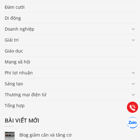
Đám cưới
Di động
Doanh nghiệp
Giải trí
Giáo dục
Mạng xã hội
Báo giá & Đặt hàng:
Phi lợi nhuận
0903.976.769
Sáng tạo
Hướng dẫn & Hỗ trợ:
Thương mại điện tử
(028) 22.166.144
Tư vấn
Tổng hợp
Gọi cho
Hợp tác
BÀI VIẾT MỚI
Chát cù
Blog giảm cân và tăng cơ