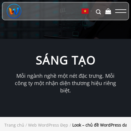
Chuyển
đến
▼
nội
dung
SÁNG TẠO
Mỗi ngành nghề một nét đặc trưng. Mỗi
công ty một nhận diện thương hiệu riêng
biệt.
Trang chủ
/
Web WordPress Đẹp
/
Look – chủ đề WordPress dan