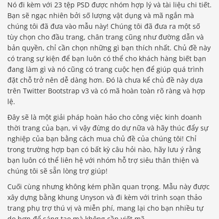
Nó đi kèm với 23 tệp PSD được nhóm hợp lý và tài liệu chi tiết.
Bạn sẽ ngạc nhiên bởi số lượng vật dụng và mã ngắn mà
chúng tôi đã đưa vào mẫu này! Chúng tôi đã đưa ra một số
tùy chọn cho đầu trang, chân trang cũng như đường dẫn và
bản quyền, chỉ cần chọn những gì bạn thích nhất. Chủ đề này
có trang sự kiện để bạn luôn có thể cho khách hàng biết bạn
đang làm gì và nó cũng có trang cuộc hẹn để giúp quá trình
đặt chỗ trở nên dễ dàng hơn. Đó là chưa kể chủ đề này dựa
trên Twitter Bootstrap v3 và có mã hoàn toàn rõ ràng và hợp
lệ.
Đây sẽ là một giải pháp hoàn hảo cho công việc kinh doanh
thời trang của bạn, vì vậy đừng do dự nữa và hãy thúc đẩy sự
nghiệp của bạn bằng cách mua chủ đề của chúng tôi! Chỉ
trong trường hợp bạn có bất kỳ câu hỏi nào, hãy lưu ý rằng
bạn luôn có thể liên hệ với nhóm hỗ trợ siêu thân thiện và
chúng tôi sẽ sẵn lòng trợ giúp!
Cuối cùng nhưng không kém phần quan trọng. Mẫu này được
xây dựng bằng khung Unyson và đi kèm với trình soạn thảo
trang phụ trợ thú vị và miễn phí, mang lại cho bạn nhiều tự
do hơn để sáng tạo mà không cần viết mã.