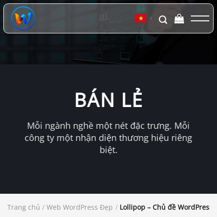
Chuyển
đến
▼
nội
dung
BÁN LẺ
Mỗi ngành nghề một nét đặc trưng. Mỗi
công ty một nhận diện thương hiệu riêng
biệt.
Trang chủ
/
Web WordPress Đẹp
/
Lollipop – Chủ đề WordPress 