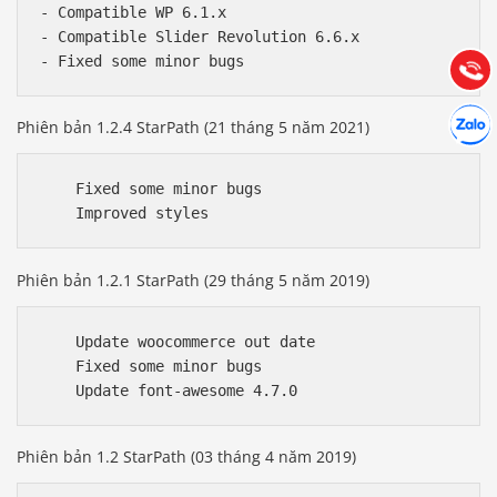
- Compatible WP 6.1.x

Hướng dẫn & Hỗ trợ:
- Compatible Slider Revolution 6.6.x

(028) 22.166.144
Tư vấn
Gọi cho
Hợp tác
Chát cù
Phiên bản 1.2.4 StarPath (21 tháng 5 năm 2021)
    Fixed some minor bugs    

Phiên bản 1.2.1 StarPath (29 tháng 5 năm 2019)
    Update woocommerce out date

    Fixed some minor bugs

Phiên bản 1.2 StarPath (03 tháng 4 năm 2019)