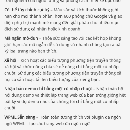
trải nghiệm của người dùng và phong cách thiết kế độc đáo.
Có thể tùy chỉnh cực kỳ
– Màu sắc và kích thước không giới
hạn cho mọi thành phần, hơn 600 phông chữ Google và giao
diện phụ trợ mạnh mẽ mang đến giải pháp cho nhiều mục
đích sử dụng cá nhân hoặc kinh doanh.
Mã ngắn mô-đun
– Thỏa sức sáng tạo với các kết hợp không
giới hạn các mã ngắn dễ sử dụng và nhanh chóng tạo ra bất
kỳ loại trang nào bạn thích.
Xã hội
– Kích hoạt các biểu tượng phương tiện truyền thông
xã hội và chức năng chia sẻ dễ dàng chỉ bằng một cú nhấp
chuột. Sử dụng các biểu tượng phương tiện truyền thông xã
hội có sẵn hoặc tải lên biểu tượng của riêng bạn.
Nhập bản demo chỉ bằng một cú nhấp chuột
– Nhập toàn bộ
nội dung demo và thiết lập trang web của bạn trông giống hệt
bất kỳ ví dụ demo nào của chúng tôi chỉ bằng một cú nhấp
chuột
WPML Sẵn sàng
– Hoàn toàn tương thích với plugin đa ngôn
ngữ WPML – tạo các trang web đa ngôn ngữ