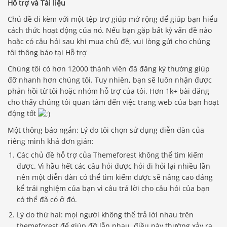
Hỗ trợ và Tài liệu
Chủ đề đi kèm với một tệp trợ giúp mở rộng để giúp bạn hiểu
cách thức hoạt động của nó. Nếu bạn gặp bất kỳ vấn đề nào
hoặc có câu hỏi sau khi mua chủ đề, vui lòng gửi cho chúng
tôi thông báo tại Hỗ trợ
Chúng tôi có hơn 12000 thành viên đã đăng ký thường giúp
đỡ nhanh hơn chúng tôi. Tuy nhiên, bạn sẽ luôn nhận được
phản hồi từ tôi hoặc nhóm hỗ trợ của tôi. Hơn 1k+ bài đăng
cho thấy chúng tôi quan tâm đến việc trang web của bạn hoạt
động tốt
Một thông báo ngắn: Lý do tôi chọn sử dụng diễn đàn của
riêng mình khá đơn giản:
Các chủ đề hỗ trợ của Themeforest không thể tìm kiếm
được. Vì hầu hết các câu hỏi được hỏi đi hỏi lại nhiều lần
nên một diễn đàn có thể tìm kiếm được sẽ nâng cao đáng
kể trải nghiệm của bạn vì câu trả lời cho câu hỏi của bạn
có thể đã có ở đó.
Lý do thứ hai: mọi người không thể trả lời nhau trên
themeforest để giúp đỡ lẫn nhau, điều này thường xảy ra