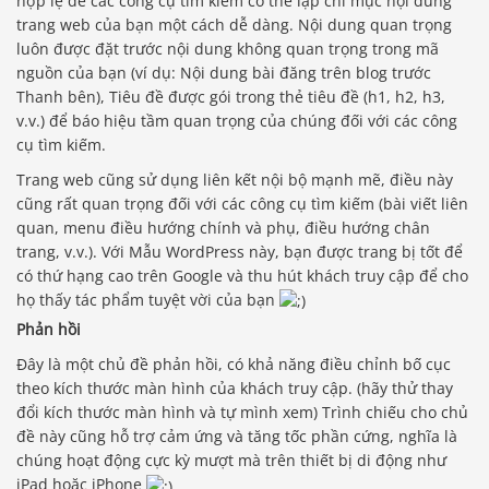
hợp lệ để các công cụ tìm kiếm có thể lập chỉ mục nội dung
trang web của bạn một cách dễ dàng. Nội dung quan trọng
luôn được đặt trước nội dung không quan trọng trong mã
nguồn của bạn (ví dụ: Nội dung bài đăng trên blog trước
Thanh bên), Tiêu đề được gói trong thẻ tiêu đề (h1, h2, h3,
v.v.) để báo hiệu tầm quan trọng của chúng đối với các công
cụ tìm kiếm.
Trang web cũng sử dụng liên kết nội bộ mạnh mẽ, điều này
cũng rất quan trọng đối với các công cụ tìm kiếm (bài viết liên
quan, menu điều hướng chính và phụ, điều hướng chân
trang, v.v.). Với Mẫu WordPress này, bạn được trang bị tốt để
có thứ hạng cao trên Google và thu hút khách truy cập để cho
họ thấy tác phẩm tuyệt vời của bạn
Phản hồi
Đây là một chủ đề phản hồi, có khả năng điều chỉnh bố cục
theo kích thước màn hình của khách truy cập. (hãy thử thay
đổi kích thước màn hình và tự mình xem) Trình chiếu cho chủ
đề này cũng hỗ trợ cảm ứng và tăng tốc phần cứng, nghĩa là
chúng hoạt động cực kỳ mượt mà trên thiết bị di động như
iPad hoặc iPhone