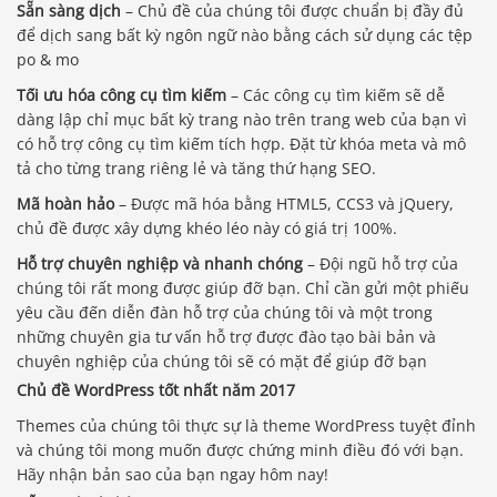
Sẵn sàng dịch
– Chủ đề của chúng tôi được chuẩn bị đầy đủ
để dịch sang bất kỳ ngôn ngữ nào bằng cách sử dụng các tệp
po & mo
Tối ưu hóa công cụ tìm kiếm
– Các công cụ tìm kiếm sẽ dễ
dàng lập chỉ mục bất kỳ trang nào trên trang web của bạn vì
có hỗ trợ công cụ tìm kiếm tích hợp. Đặt từ khóa meta và mô
tả cho từng trang riêng lẻ và tăng thứ hạng SEO.
Mã hoàn hảo
– Được mã hóa bằng HTML5, CCS3 và jQuery,
chủ đề được xây dựng khéo léo này có giá trị 100%.
Hỗ trợ chuyên nghiệp và nhanh chóng
– Đội ngũ hỗ trợ của
chúng tôi rất mong được giúp đỡ bạn. Chỉ cần gửi một phiếu
yêu cầu đến diễn đàn hỗ trợ của chúng tôi và một trong
những chuyên gia tư vấn hỗ trợ được đào tạo bài bản và
chuyên nghiệp của chúng tôi sẽ có mặt để giúp đỡ bạn
Chủ đề WordPress tốt nhất năm 2017
Themes của chúng tôi thực sự là theme WordPress tuyệt đỉnh
và chúng tôi mong muốn được chứng minh điều đó với bạn.
Hãy nhận bản sao của bạn ngay hôm nay!