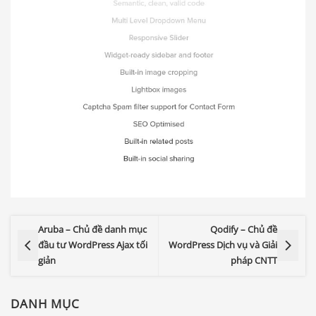
Aruba – Chủ đề danh mục
Qodify – Chủ đề
đầu tư WordPress Ajax tối
WordPress Dịch vụ và Giải
giản
pháp CNTT
DANH MỤC