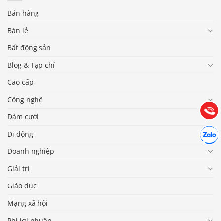
Bán hàng
Bán lẻ
Bất động sản
Báo giá & Đặt hàng:
0903.976.769
Blog & Tạp chí
Cao cấp
Hướng dẫn & Hỗ trợ:
Công nghệ
(028) 22.166.144
Tư vấn
Gọi cho
Đám cưới
Hợp tác
Di động
Chát cù
Doanh nghiệp
Giải trí
Giáo dục
Mạng xã hội
Phi lợi nhuận