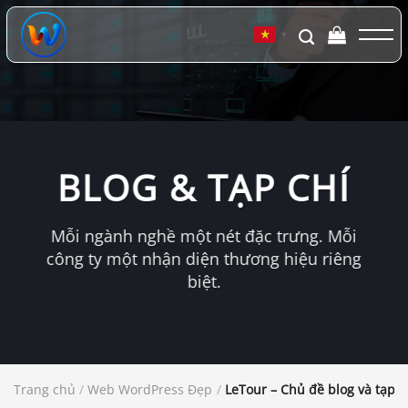
Chuyển
đến
▼
nội
dung
BLOG & TẠP CHÍ
Mỗi ngành nghề một nét đặc trưng. Mỗi
công ty một nhận diện thương hiệu riêng
biệt.
Trang chủ
/
Web WordPress Đẹp
/
LeTour – Chủ đề blog và tạp 