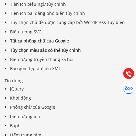
Tiện ích biểu ngữ tùy chỉnh
Tiện ích bài đăng phổ biến tùy chỉnh
Tùy chọn chủ đề được cung cấp bởi WordPress Tùy biến
Biểu tượng SVG
Báo giá & Đặt hàng:
Tất cả phông chữ của Google
0903.976.769
Tùy chọn màu sắc có thể tùy chỉnh
Biểu tượng truyền thông xã hội
Hướng dẫn & Hỗ trợ:
(028) 22.166.144
Bao gồm tệp dữ liệu XML
Tư vấn
Gọi cho
Tín dụng
Hợp tác
Chát cù
jQuery
Khởi động
Phông chữ của Google
biểu tượng ion
Bapt
Liếm trung tâm