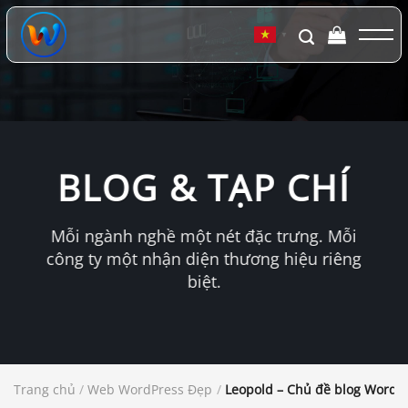
Chuyển
đến
▼
nội
dung
BLOG & TẠP CHÍ
Mỗi ngành nghề một nét đặc trưng. Mỗi
công ty một nhận diện thương hiệu riêng
biệt.
Trang chủ
/
Web WordPress Đẹp
/
Leopold – Chủ đề blog WordP