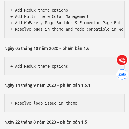
+ Add Redux theme options 

+ Add Multi Theme Color Management 

+ Add WpBakery Page Builder & Elementor Page Builder
Báo giá & Đặt hàng:
0903.976.769
Hướng dẫn & Hỗ trợ:
Ngày 05 tháng 10 năm 2020 – phiên bản 1.6
(028) 22.166.144
Tư vấn
Gọi cho
Hợp tác
Chát cù
Ngày 14 tháng 9 năm 2020 – phiên bản 1.5.1
Ngày 22 tháng 8 năm 2020 – phiên bản 1.5