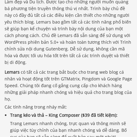
Làm đẹp và Du lịch. Được tạo cho những người muốn quảng
bá phương tiện truyền thông thú vị nhất. Trình bày chủ đề
này có đầy đủ tất cả các điều kiện cần thiết cho những người
yêu thích blog. Lemars bao gồm tất cả các tính năng phổ biến
sẽ giúp bạn kể chuyện và trình bày nội dung của bạn một
cách phong cách. Chủ đề Lemars đã sẵn sàng để sử dụng với
WordPress phiên bản 5.0+ và hoàn toàn tương thích với Trình
chỉnh sửa nội dung Gutenberg. Dễ sử dụng, không cần mã
hóa và được tối ưu hóa tốt trên tất cả các trình duyệt và thiết
bị di động.
Lemars
có tất cả các trang bắt buộc cho trang web blog cá
nhân và hoạt động tốt trên GTMatrix, Pingdom và Google Page
Speed. Chúng tôi đang cố gắng cung cấp cho khách hàng
những giải pháp nhanh chóng và hiệu quả cho trang blog của
họ.
Các tính năng trong nháy mắt:
Trang kéo và thả – King Composer ($39 đã tiết kiệm):
Trang Lemars nhanh chóng, trực quan và thông minh sẽ
giúp việc tùy chỉnh của bạn nhanh chóng và dễ dàng. Bố
cục của bạn sẽ sẵn sàng để xuất bản sau một phút!