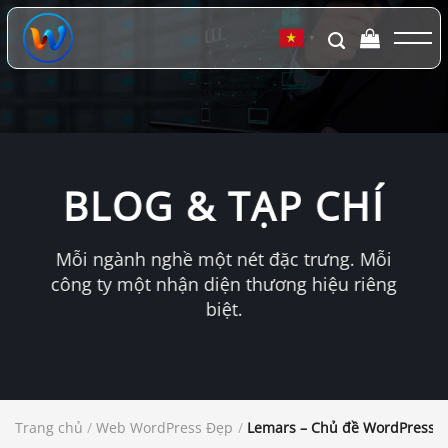
Chuyển
đến
▼
nội
dung
BLOG & TẠP CHÍ
Mỗi ngành nghề một nét đặc trưng. Mỗi
công ty một nhận diện thương hiệu riêng
biệt.
Trang chủ
/
Web WordPress Đẹp
/
Lemars – Chủ đề WordPress c