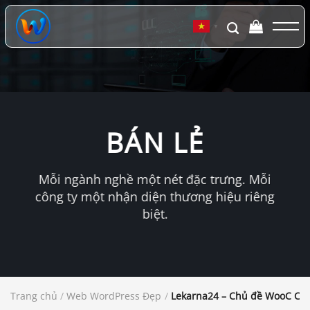
Chuyển
đến
▼
nội
dung
BÁN LẺ
Mỗi ngành nghề một nét đặc trưng. Mỗi
công ty một nhận diện thương hiệu riêng
biệt.
Trang chủ
/
Web WordPress Đẹp
/
Lekarna24 – Chủ đề WooC Com