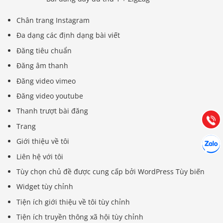
Chân trang Instagram
Đa dạng các định dạng bài viết
Đăng tiêu chuẩn
Báo giá & Đặt hàng:
Đăng âm thanh
0903.976.769
Đăng video vimeo
Đăng video youtube
Hướng dẫn & Hỗ trợ:
(028) 22.166.144
Thanh trượt bài đăng
Tư vấn
Gọi cho
Trang
Hợp tác
Giới thiệu về tôi
Chát cù
Liên hệ với tôi
Tùy chọn chủ đề được cung cấp bởi WordPress Tùy biến
Widget tùy chỉnh
Tiện ích giới thiệu về tôi tùy chỉnh
Tiện ích truyền thông xã hội tùy chỉnh