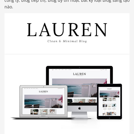
công ty, blog tiếp thị, blog uy tín hoặc bất kỳ loại blog sáng tạo
nào.