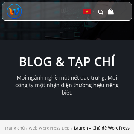
Chuyển
đến
▼
nội
dung
BLOG & TẠP CHÍ
Mỗi ngành nghề một nét đặc trưng. Mỗi
công ty một nhận diện thương hiệu riêng
biệt.
Trang chủ
/
Web WordPress Đẹp
/
Lauren – Chủ đề WordPress blo