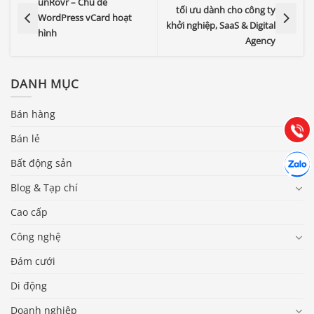
unRovr – Chủ đề
tối ưu dành cho công ty
WordPress vCard hoạt
khởi nghiệp, SaaS & Digital
hình
Agency
Báo giá & Đặt hàng:
0903.976.769
DANH MỤC
Hướng dẫn & Hỗ trợ:
Bán hàng
(028) 22.166.144
Tư vấn
Gọi cho
Bán lẻ
Hợp tác
Bất động sản
Chát cù
Blog & Tạp chí
Cao cấp
Công nghệ
Đám cưới
Di động
Doanh nghiệp