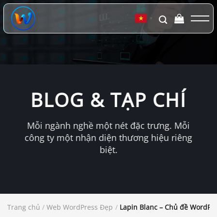
Chuyển
đến
▼
nội
dung
BLOG & TẠP CHÍ
Mỗi ngành nghề một nét đặc trưng. Mỗi
công ty một nhận diện thương hiệu riêng
biệt.
Trang chủ
/
Web WordPress Đẹp
/
Lapin Blanc – Chủ đề WordPre