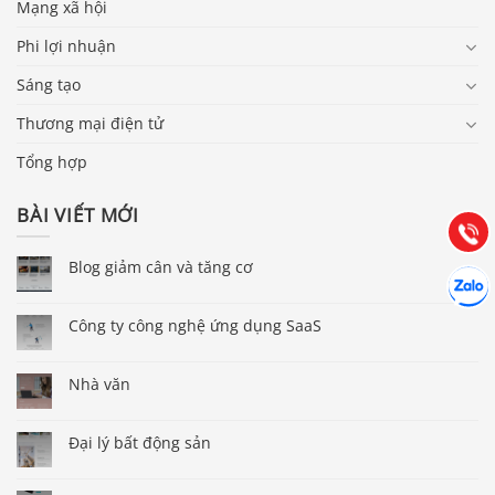
Mạng xã hội
Phi lợi nhuận
Sáng tạo
Báo giá & Đặt hàng:
0903.976.769
Thương mại điện tử
Tổng hợp
Hướng dẫn & Hỗ trợ:
(028) 22.166.144
BÀI VIẾT MỚI
Tư vấn
Gọi cho
Blog giảm cân và tăng cơ
Hợp tác
Chát cù
Công ty công nghệ ứng dụng SaaS
Nhà văn
Đại lý bất động sản