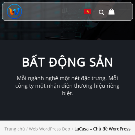
Chuyển
đến
▼
nội
dung
BẤT ĐỘNG SẢN
Mỗi ngành nghề một nét đặc trưng. Mỗi
công ty một nhận diện thương hiệu riêng
biệt.
Trang chủ
/
Web WordPress Đẹp
/
LaCasa – Chủ đề WordPress tra