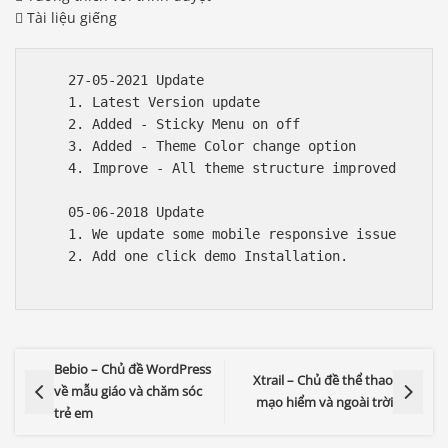
 Tài liệu giếng
    27-05-2021 Update

    1. Latest Version update

    2. Added - Sticky Menu on off

    3. Added - Theme Color change option

    4. Improve - All theme structure improved

    05-06-2018 Update

    1. We update some mobile responsive issue

    2. Add one click demo Installation.

Bebio – Chủ đề WordPress
Xtrail – Chủ đề thể thao
về mẫu giáo và chăm sóc
mạo hiểm và ngoài trời
trẻ em