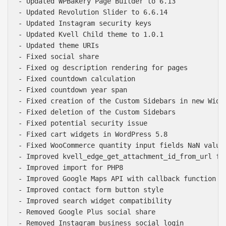
- Updated WPBakery Page Builder to 6.13

- Updated Revolution Slider to 6.6.14

- Updated Instagram security keys

- Updated Kvell Child theme to 1.0.1

- Updated theme URIs

- Fixed social share

- Fixed og description rendering for pages

- Fixed countdown calculation

- Fixed countdown year span

- Fixed creation of the Custom Sidebars in new Widge
- Fixed deletion of the Custom Sidebars

- Fixed potential security issue

- Fixed cart widgets in WordPress 5.8

- Fixed WooCommerce quantity input fields NaN value

- Improved kvell_edge_get_attachment_id_from_url fun
- Improved import for PHP8

- Improved Google Maps API with callback function

- Improved contact form button style

- Improved search widget compatibility

- Removed Google Plus social share
