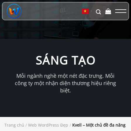
Chuyển
đến
▼
nội
dung
SÁNG TẠO
Mỗi ngành nghề một nét đặc trưng. Mỗi
công ty một nhận diện thương hiệu riêng
biệt.
Trang chủ
/
Web WordPress Đẹp
/
Kvell – Một chủ đề đa năng sá