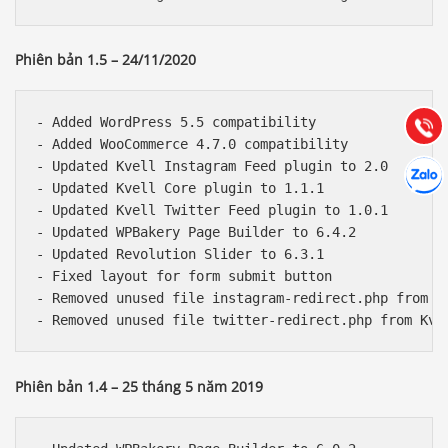
Báo giá & Đặt hàng:
0903.976.769
Phiên bản 1.5 – 24/11/2020
Hướng dẫn & Hỗ trợ:
(028) 22.166.144
Tư vấn
- Added WordPress 5.5 compatibility

Gọi cho
- Added WooCommerce 4.7.0 compatibility

Hợp tác
- Updated Kvell Instagram Feed plugin to 2.0

Chát cù
- Updated Kvell Core plugin to 1.1.1

- Updated Kvell Twitter Feed plugin to 1.0.1

- Updated WPBakery Page Builder to 6.4.2

- Updated Revolution Slider to 6.3.1

- Fixed layout for form submit button

- Removed unused file instagram-redirect.php from Kv
Phiên bản 1.4 – 25 tháng 5 năm 2019