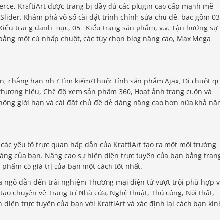
ce, KraftiArt được trang bị đầy đủ các plugin cao cấp mạnh mẽ
Slider. Khám phá vô số cài đặt trình chỉnh sửa chủ đề, bao gồm 0
+ Kiểu trang danh mục, 05+ Kiểu trang sản phẩm, v.v. Tận hưởng sự
 bằng một cú nhấp chuột, các tùy chọn blog nâng cao, Max Mega
.
iến, chẳng hạn như Tìm kiếm/Thuộc tính sản phẩm Ajax, Di chuột q
 thương hiệu, Chế độ xem sản phẩm 360, Hoạt ảnh trang cuộn và
hông giới hạn và cài đặt chủ đề dễ dàng nâng cao hơn nữa khả nă
các yếu tố trực quan hấp dẫn của KraftiArt tạo ra một môi trường
ng của bạn. Nâng cao sự hiện diện trực tuyến của bạn bằng tran
 phẩm có giá trị của bạn một cách tốt nhất.
cửa ngõ dẫn đến trải nghiệm Thương mại điện tử vượt trội phù hợp v
tạo chuyên về Trang trí Nhà cửa, Nghệ thuật, Thủ công, Nội thất,
diện trực tuyến của bạn với KraftiArt và xác định lại cách bạn kin