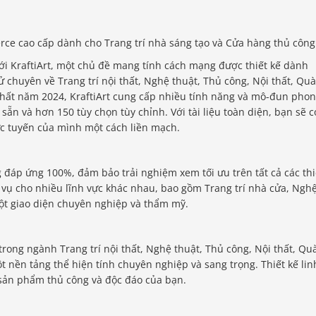
rce cao cấp dành cho Trang trí nhà sáng tạo và Cửa hàng thủ công
i KraftiArt, một chủ đề mang tính cách mạng được thiết kế dành
 chuyên về Trang trí nội thất, Nghệ thuật, Thủ công, Nội thất, Quà
nhất năm 2024, KraftiArt cung cấp nhiều tính năng và mô-đun pho
sẵn và hơn 150 tùy chọn tùy chỉnh. Với tài liệu toàn diện, bạn sẽ c
rực tuyến của mình một cách liền mạch.
g đáp ứng 100%, đảm bảo trải nghiệm xem tối ưu trên tất cả các thi
 vụ cho nhiều lĩnh vực khác nhau, bao gồm Trang trí nhà cửa, Ngh
 một giao diện chuyên nghiệp và thẩm mỹ.
trong ngành Trang trí nội thất, Nghệ thuật, Thủ công, Nội thất, Qu
t nền tảng thể hiện tính chuyên nghiệp và sang trọng. Thiết kế lin
 sản phẩm thủ công và độc đáo của bạn.