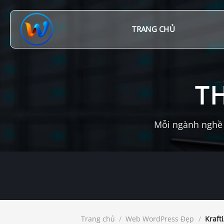
Chuyển
đến
nội
TRANG CHỦ
dung
T
Mỗi ngành nghề 
Trang chủ
/
Web WordPress Đẹp
/
Kraft