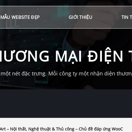
MẪU WEBSITE ĐẸP
GIỚI THIỆU
TIN 
HƯƠNG MẠI ĐIỆN 
một nét đặc trưng. Mỗi công ty một nhận diện thương 
iArt – Nội thất, Nghệ thuật & Thủ công – Chủ đề đáp ứng WooC