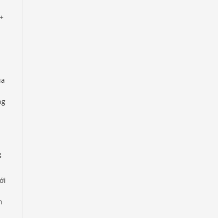
3+
ua
ng
g
ới
h