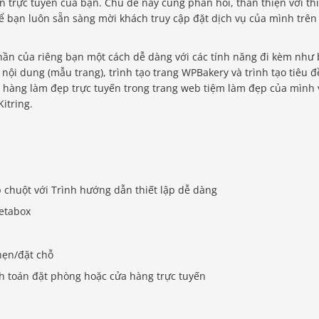
n trực tuyến của bạn. Chủ đề này cũng phản hồi, thân thiện với thi
để bạn luôn sẵn sàng mời khách truy cập đặt dịch vụ của mình trên
phần của riêng bạn một cách dễ dàng với các tính năng đi kèm như
 nội dung (mẫu trang), trình tạo trang WPBakery và trình tạo tiêu đ
a hàng làm đẹp trực tuyến trong trang web tiệm làm đẹp của mình 
itring.
 chuột với Trình hướng dẫn thiết lập dễ dàng
etabox
hẹn/đặt chỗ
 toán đặt phòng hoặc cửa hàng trực tuyến