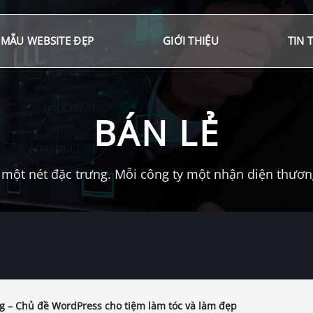
MẪU WEBSITE ĐẸP
GIỚI THIỆU
TIN 
BÁN LẺ
một nét đặc trưng. Mỗi công ty một nhận diện thương 
ng – Chủ đề WordPress cho tiệm làm tóc và làm đẹp