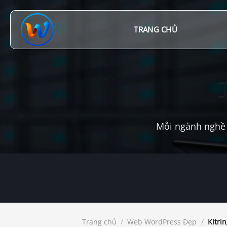
Chuyển
đến
nội
TRANG CHỦ
dung
Mỗi ngành nghề 
Trang chủ
/
Web WordPress Đẹp
/
Kitri