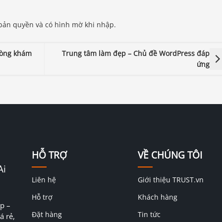
 bản quyền và có hình mờ khi nhập.
hòng khám
Trung tâm làm đẹp – Chủ đề WordPress đáp
ứng
HỖ TRỢ
VỀ CHÚNG TÔI
Ai
Liên hệ
Giới thiệu TRUST.vn
Hỗ trợ
Khách hàng
p –
Đặt hàng
Tin tức
á rẻ,