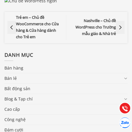
Trẻ em – Chủ đề
Nashville – Chủ đề
WooCommerce cho Cửa
WordPress cho Trường
hàng & Cửa hàng dành
mẫu giáo & Nhà trẻ
cho Trẻ em
DANH MỤC
Bán hàng
Báo giá & Đặt hàng:
Bán lẻ
0903.976.769
Bất động sản
Hướng dẫn & Hỗ trợ:
Blog & Tạp chí
(028) 22.166.144
Tư vấn
Gọi cho
Cao cấp
Hợp tác
Công nghệ
Chát cù
Đám cưới