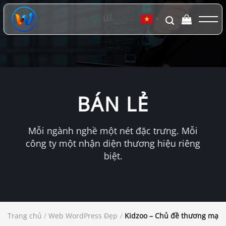
Chuyển
đến
▼
nội
dung
BÁN LẺ
Mỗi ngành nghề một nét đặc trưng. Mỗi
công ty một nhận diện thương hiệu riêng
biệt.
Trang chủ
/
Web WordPress Đẹp
/
Kidzoo – Chủ đề thương mại 