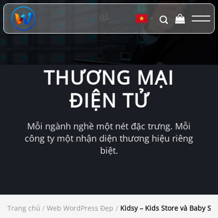
Chuyển
đến
▼
nội
dung
THƯƠNG MẠI
ĐIỆN TỬ
Mỗi ngành nghề một nét đặc trưng. Mỗi
công ty một nhận diện thương hiệu riêng
biệt.
Trang chủ
/
Web WordPress Đẹp
/
Kidsy – Kids Store và Baby