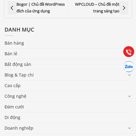
Bogor | Chủ đề WordPress
WPCLOUD – Chủ đề một
đích của ứng dụng
trang sáng tạo
Báo giá & Đặt hàng:
0903.976.769
DANH MỤC
Hướng dẫn & Hỗ trợ:
Bán hàng
(028) 22.166.144
Tư vấn
Gọi cho
Bán lẻ
Hợp tác
Bất động sản
Chát cù
Blog & Tạp chí
Cao cấp
Công nghệ
Đám cưới
Di động
Doanh nghiệp