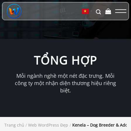
Chuyển
đến
▼
nội
dung
TỔNG HỢP
Mỗi ngành nghề một nét đặc trưng. Mỗi
công ty một nhận diện thương hiệu riêng
biệt.
Trang chủ
/
Web WordPress Đẹp
/
Kenela – Dog Breeder & Adop