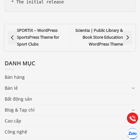
SPORTIX – WordPress
Scientia | Public Library &
SportsPress Theme for
Book Store Education
Sport Clubs
WordPress Theme
DANH MỤC
Bán hàng
Báo giá & Đặt hàng:
0903.976.769
Bán lẻ
Bất động sản
Hướng dẫn & Hỗ trợ:
Blog & Tạp chí
(028) 22.166.144
Tư vấn
Gọi cho
Cao cấp
Hợp tác
Công nghệ
Chát cù