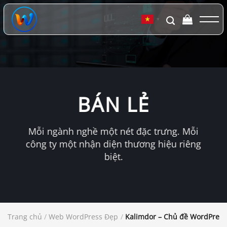
Chuyển
đến
▼
nội
dung
BÁN LẺ
Mỗi ngành nghề một nét đặc trưng. Mỗi
công ty một nhận diện thương hiệu riêng
biệt.
Trang chủ
/
Web WordPress Đẹp
/
Kalimdor – Chủ đề WordPres