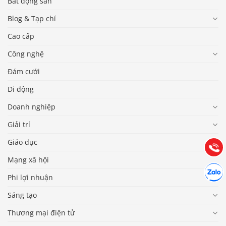
Bất động sản
Blog & Tạp chí
Cao cấp
Công nghệ
Đám cưới
Báo giá & Đặt hàng:
Di động
0903.976.769
Doanh nghiệp
Giải trí
Hướng dẫn & Hỗ trợ:
(028) 22.166.144
Tư vấn
Giáo dục
Gọi cho
Mạng xã hội
Hợp tác
Chát cù
Phi lợi nhuận
Sáng tạo
Thương mại điện tử