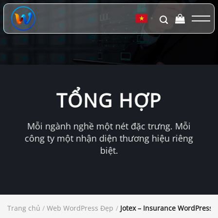
Chuyển
đến
▼
nội
dung
TỔNG HỢP
Mỗi ngành nghề một nét đặc trưng. Mỗi
công ty một nhận diện thương hiệu riêng
biệt.
Trang chủ
/
Web WordPress Đẹp
/
Jotex – Insurance WordPress