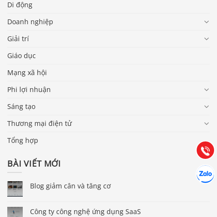
Di động
Doanh nghiệp
Giải trí
Giáo dục
Mạng xã hội
Phi lợi nhuận
Báo giá & Đặt hàng:
0903.976.769
Sáng tạo
Thương mại điện tử
Hướng dẫn & Hỗ trợ:
(028) 22.166.144
Tổng hợp
Tư vấn
Gọi cho
BÀI VIẾT MỚI
Hợp tác
Chát cù
Blog giảm cân và tăng cơ
Công ty công nghệ ứng dụng SaaS