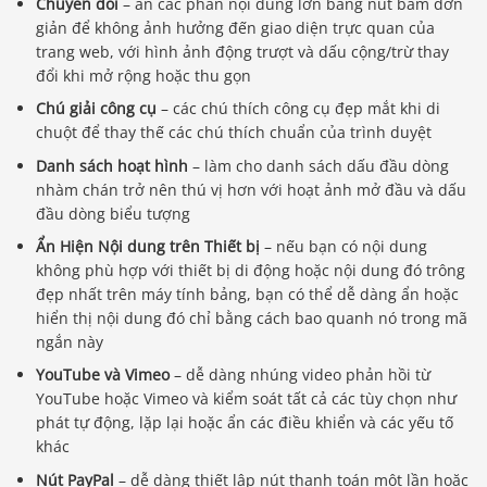
Chuyển đổi
– ẩn các phần nội dung lớn bằng nút bấm đơn
giản để không ảnh hưởng đến giao diện trực quan của
trang web, với hình ảnh động trượt và dấu cộng/trừ thay
đổi khi mở rộng hoặc thu gọn
Chú giải công cụ
– các chú thích công cụ đẹp mắt khi di
chuột để thay thế các chú thích chuẩn của trình duyệt
Danh sách hoạt hình
– làm cho danh sách dấu đầu dòng
nhàm chán trở nên thú vị hơn với hoạt ảnh mở đầu và dấu
đầu dòng biểu tượng
Ẩn Hiện Nội dung trên Thiết bị
– nếu bạn có nội dung
không phù hợp với thiết bị di động hoặc nội dung đó trông
đẹp nhất trên máy tính bảng, bạn có thể dễ dàng ẩn hoặc
hiển thị nội dung đó chỉ bằng cách bao quanh nó trong mã
ngắn này
YouTube và Vimeo
– dễ dàng nhúng video phản hồi từ
YouTube hoặc Vimeo và kiểm soát tất cả các tùy chọn như
phát tự động, lặp lại hoặc ẩn các điều khiển và các yếu tố
khác
Nút PayPal
– dễ dàng thiết lập nút thanh toán một lần hoặc