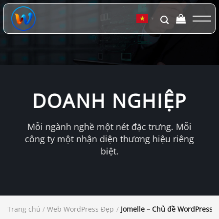
Chuyển
đến
▼
nội
dung
DOANH NGHIỆP
Mỗi ngành nghề một nét đặc trưng. Mỗi
công ty một nhận diện thương hiệu riêng
biệt.
Trang chủ
/
Web WordPress Đẹp
/
Jomelle – Chủ đề WordPress 