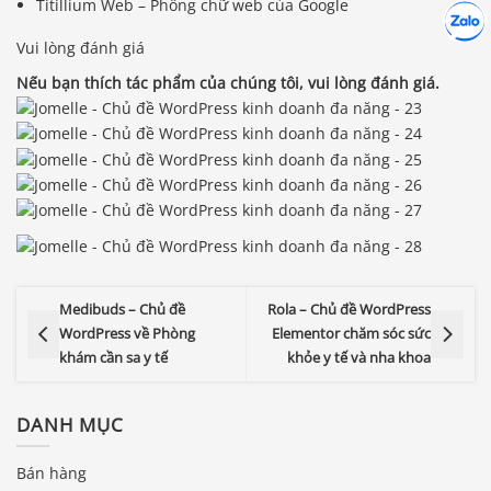
Titillium Web – Phông chữ web của Google
Hợp tác
Chát cù
Vui lòng đánh giá
Nếu bạn thích tác phẩm của chúng tôi, vui lòng đánh giá.
Medibuds – Chủ đề
Rola – Chủ đề WordPress
WordPress về Phòng
Elementor chăm sóc sức
khám cần sa y tế
khỏe y tế và nha khoa
DANH MỤC
Bán hàng