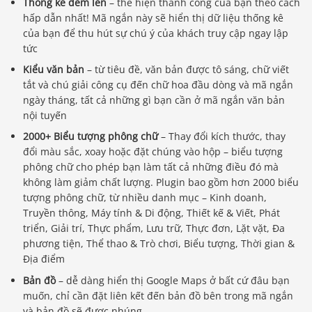
Thống kê đếm lên
– thể hiện thành công của bạn theo cách
hấp dẫn nhất! Mã ngắn này sẽ hiển thị dữ liệu thống kê
của bạn để thu hút sự chú ý của khách truy cập ngay lập
tức
Kiểu văn bản
– từ tiêu đề, văn bản được tô sáng, chữ viết
tắt và chú giải công cụ đến chữ hoa đầu dòng và mã ngắn
ngày tháng, tất cả những gì bạn cần ở mã ngắn văn bản
nội tuyến
2000+ Biểu tượng phông chữ
– Thay đổi kích thước, thay
đổi màu sắc, xoay hoặc đặt chúng vào hộp – biểu tượng
phông chữ cho phép bạn làm tất cả những điều đó mà
không làm giảm chất lượng. Plugin bao gồm hơn 2000 biểu
tượng phông chữ, từ nhiều danh mục – Kinh doanh,
Truyền thông, Máy tính & Di động, Thiết kế & Viết, Phát
triển, Giải trí, Thực phẩm, Lưu trữ, Thực đơn, Lặt vặt, Đa
phương tiện, Thể thao & Trò chơi, Biểu tượng, Thời gian &
Địa điểm
Bản đồ
– dễ dàng hiển thị Google Maps ở bất cứ đâu bạn
muốn, chỉ cần đặt liên kết đến bản đồ bên trong mã ngắn
và bản đồ sẽ được nhúng