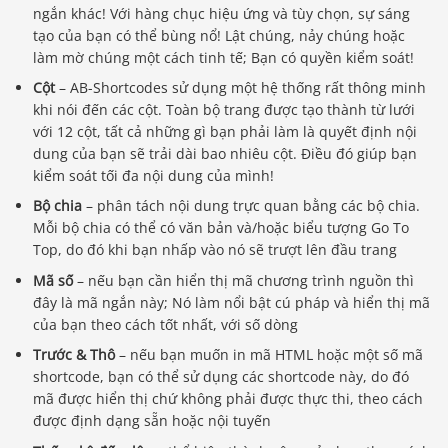
ngắn khác! Với hàng chục hiệu ứng và tùy chọn, sự sáng
tạo của bạn có thể bùng nổ! Lật chúng, nảy chúng hoặc
làm mờ chúng một cách tinh tế; Bạn có quyền kiểm soát!
Cột
– AB-Shortcodes sử dụng một hệ thống rất thông minh
khi nói đến các cột. Toàn bộ trang được tạo thành từ lưới
với 12 cột, tất cả những gì bạn phải làm là quyết định nội
dung của bạn sẽ trải dài bao nhiêu cột. Điều đó giúp bạn
kiểm soát tối đa nội dung của mình!
Bộ chia
– phân tách nội dung trực quan bằng các bộ chia.
Mỗi bộ chia có thể có văn bản và/hoặc biểu tượng Go To
Top, do đó khi bạn nhấp vào nó sẽ trượt lên đầu trang
Mã số
– nếu bạn cần hiển thị mã chương trình nguồn thì
đây là mã ngắn này; Nó làm nổi bật cú pháp và hiển thị mã
của bạn theo cách tốt nhất, với số dòng
Trước & Thô
– nếu bạn muốn in mã HTML hoặc một số mã
shortcode, bạn có thể sử dụng các shortcode này, do đó
mã được hiển thị chứ không phải được thực thi, theo cách
được định dạng sẵn hoặc nội tuyến