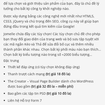
để lựa chọn và giới thiệu sản phẩm của bạn, đây là chủ đề lý
tưởng cho bất kỳ công ty khởi nghiệp nào.
Được xây dựng bằng các công nghệ mới nhất như HTML5,
CSS3, jQuery và chú trọng đến SEO, công cụ này sẽ giúp bạn
đứng đầu trong kết quả tìm kiếm của Google!
Jomelle chứa đầy các tùy chọn! Các tùy chọn chủ đề cho phép
bạn thay đổi giao diện của trang web và bộ sưu tập tuyệt vời
các mã ngắn Kéo và Thả để sửa đổi bố cục và thêm nhiều
thành phần khác nhau. Chọn bất kỳ phối màu nào bạn thích…
Chọn bất kỳ biểu tượng nào trong số +2000 biểu tượng…
Đặc trưng
Thiết kế đáp ứng (có tùy chọn không đáp ứng)
Thanh trượt cách mạng
(trị giá 18 đô la)
The Creator – Visual Page Builder dành cho WordPress
được bao gồm
(trị giá 32 đô la – miễn phí)
Bao gồm các tập tin PSD
(trị giá 10 đô la)
Liên hệ Hỗ trợ Form 7