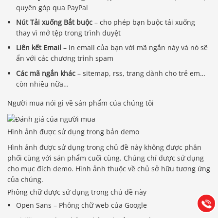
quyên góp qua PayPal
Nút Tải xuống Bắt buộc
– cho phép bạn buộc tải xuống
thay vì mở tệp trong trình duyệt
Liên kết Email
– in email của bạn với mã ngắn này và nó sẽ
ẩn với các chương trình spam
Các mã ngắn khác
– sitemap, rss, trang dành cho trẻ em…
còn nhiều nữa…
Người mua nói gì về sản phẩm của chúng tôi
Hình ảnh được sử dụng trong bản demo
Báo giá & Đặt hàng:
Hình ảnh được sử dụng trong chủ đề này không được phân
0903.976.769
phối cùng với sản phẩm cuối cùng. Chúng chỉ được sử dụng
cho mục đích demo. Hình ảnh thuộc về chủ sở hữu tương ứng
của chúng.
Hướng dẫn & Hỗ trợ:
Phông chữ được sử dụng trong chủ đề này
(028) 22.166.144
Tư vấn
Gọi cho
Open Sans – Phông chữ web của Google