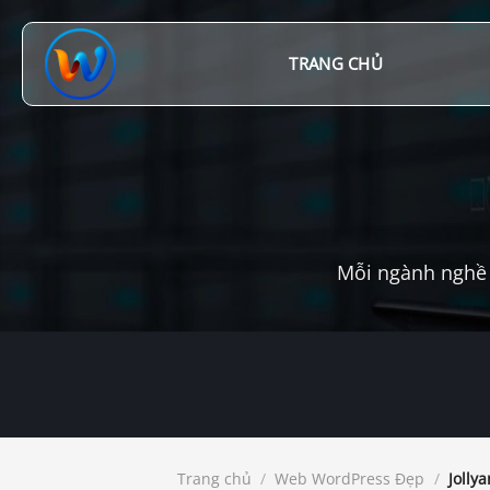
Chuyển
đến
nội
TRANG CHỦ
dung
Mỗi ngành nghề 
Trang chủ
/
Web WordPress Đẹp
/
Jolly