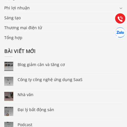
Hướng dẫn & Hỗ trợ:
Phi lợi nhuận
(028) 22.166.144
Tư vấn
Sáng tạo
Gọi cho
Thương mại điện tử
Hợp tác
Chát cù
Tổng hợp
BÀI VIẾT MỚI
Blog giảm cân và tăng cơ
Công ty công nghệ ứng dụng SaaS
Nhà văn
Đại lý bất động sản
Podcast