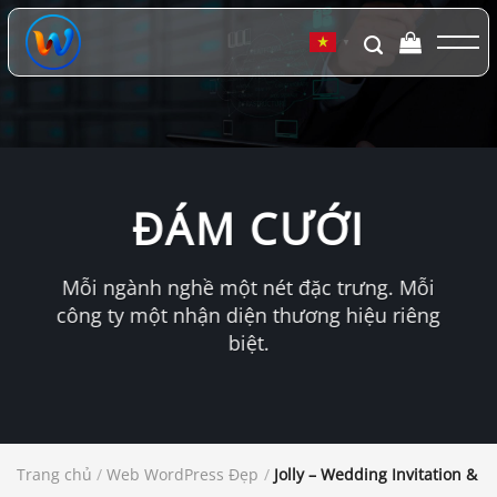
Chuyển
đến
▼
nội
dung
ĐÁM CƯỚI
Mỗi ngành nghề một nét đặc trưng. Mỗi
công ty một nhận diện thương hiệu riêng
biệt.
Trang chủ
/
Web WordPress Đẹp
/
Jolly – Wedding Invitation &