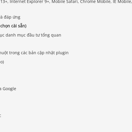
13+, Internet Explorer 9+, Mobile Safari, Chrome Mobile, IE Mobile
 và đáp ứng
chọn cài sẵn)
mục danh mục đầu tư tổng quan
uột trong các bản cập nhật plugin
o)
a Google
c