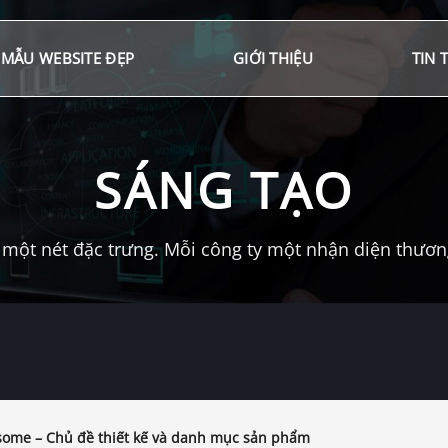
MẪU WEBSITE ĐẸP
GIỚI THIỆU
TIN 
SÁNG TẠO
một nét đặc trưng. Mỗi công ty một nhận diện thương 
ome – Chủ đề thiết kế và danh mục sản phẩm