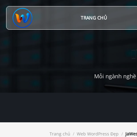
Chuyển
đến
nội
TRANG CHỦ
dung
Mỗi ngành nghề 
Trang chủ
/
Web WordPress Đẹp
/
JaWes