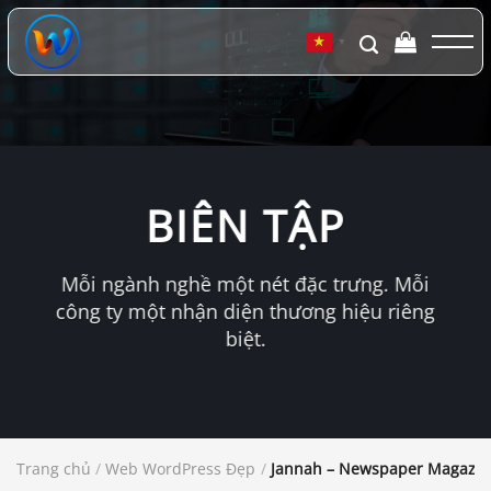
Chuyển
đến
▼
nội
dung
BIÊN TẬP
Mỗi ngành nghề một nét đặc trưng. Mỗi
công ty một nhận diện thương hiệu riêng
biệt.
Trang chủ
/
Web WordPress Đẹp
/
Jannah – Newspaper Magazi