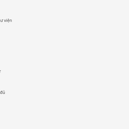
ư viện
ư
 đủ