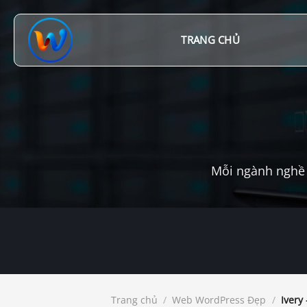
Chuyển
đến
nội
TRANG CHỦ
dung
Mỗi ngành nghề 
Trang chủ
/
Web WordPress Đẹp
/
Ivery