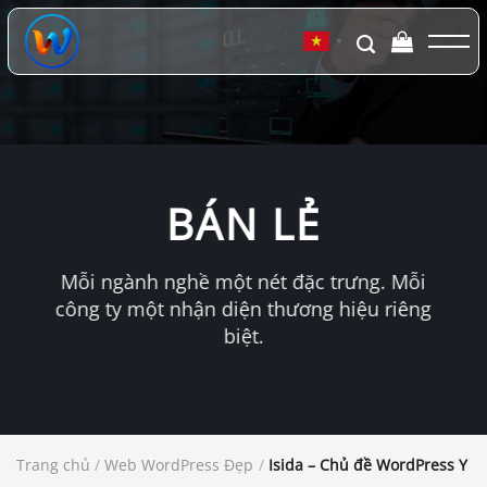
Chuyển
đến
▼
nội
dung
BÁN LẺ
Mỗi ngành nghề một nét đặc trưng. Mỗi
công ty một nhận diện thương hiệu riêng
biệt.
Trang chủ
/
Web WordPress Đẹp
/
Isida – Chủ đề WordPress Y 