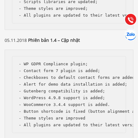
- Scripts libraries are updated;

Hướng dẫn & Hỗ trợ:
- Theme styles are improved;

(028) 22.166.144
Tư vấn
- All plugins are updated to their latest versio
Gọi cho
Hợp tác
Chát cù
05.11.2018
Phiên bản 1.4 – Cập nhật
- WP GDPR Compliance plugin;

- Contact form 7 plugin is added;

- Checkboxes to default contact forms are added, 
- Alert for demo data installation is added;

- Gutenberg compatibility is added;

- WordPress 4.9.8 support is added; 

- WooCommerce 3.4.4 support is added.

- Button shortcode is fixed (button alignment and
- Theme styles are improved

- All plugins are updated to their latest versio