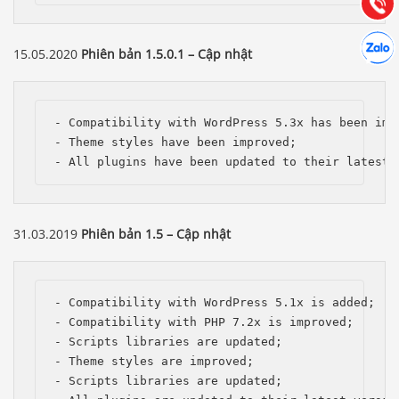
Gọi cho
Hợp tác
Chát cù
15.05.2020
Phiên bản 1.5.0.1 – Cập nhật
- Compatibility with WordPress 5.3x has been impr
- Theme styles have been improved;

- All plugins have been updated to their latest 
31.03.2019
Phiên bản 1.5 – Cập nhật
- Compatibility with WordPress 5.1x is added; 

- Compatibility with PHP 7.2x is improved;

- Scripts libraries are updated;

- Theme styles are improved;

- Scripts libraries are updated;
