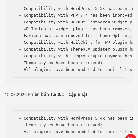
- Compatibility with WordPress 5.5x has been impr
- Compatibility with PHP 7.4 has been improved;

- Compatibility with WPZOOM Instagram Widget plug
- WP Instagram Widget plugin has been removed;

- Favicon has been removed from Theme Options;

- Compatibility with MailChimp for WP plugin has 
- Compatibility with ThemeREX Updater plugin has 
- Compatibility with Elegro Crypto Payment has be
- Theme styles have been improved;

- All plugins have been updated to their latest 
12.06.2020
Phiên bản 1.5.0.2 – Cập nhật
Báo giá & Đặt hàng:
0903.976.769
- Compatibility with WordPress 5.4x has been impr
- Theme styles have been improved;

Hướng dẫn & Hỗ trợ:
- All plugins have been updated to their latest 
(028) 22.166.144
Tư vấn