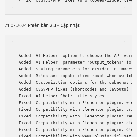
- Fix: CSS\JS\PHP fixes (shortcodes\widget layou
21.07.2024
Phiên bản 2.3 – Cập nhật
Added: AI Helper: option to choose the API versio
Added: AI Helper: parameter 'output_tokens' for t
Added: Styling parameters for divider in Images C
Added: Roles and capabilities reset when switchin
Added: Customization options for the submenus in 
Added: CSS\PHP fixes (shortcodes and layouts)

Fixed: AI Helper Chat: title styles

Fixed: Compatibility with Elementor plugin: widg
Fixed: Compatibility with Elementor plugin: prio
Fixed: Compatibility with Elementor plugin: remo
Fixed: Compatibility with Elementor plugin: elem
Fixed: Compatibility with Elementor plugin: Globa
Fixed: Compatibility with WPML plugin: icl_get_l