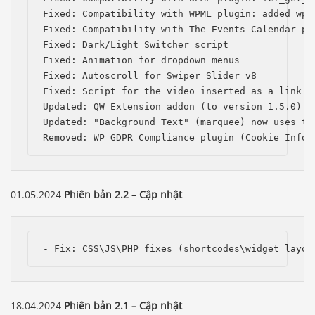
Fixed: Compatibility with WPML plugin: added wpml
Fixed: Compatibility with The Events Calendar pl
Fixed: Dark/Light Switcher script

Fixed: Animation for dropdown menus

Fixed: Autoscroll for Swiper Slider v8

Fixed: Script for the video inserted as a link in
Updated: QW Extension addon (to version 1.5.0)

Updated: "Background Text" (marquee) now uses the
Removed: WP GDPR Compliance plugin (Cookie Infor
01.05.2024
Phiên bản 2.2 – Cập nhật
- Fix: CSS\JS\PHP fixes (shortcodes\widget layou
18.04.2024
Phiên bản 2.1 – Cập nhật