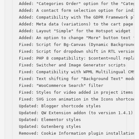
Added: "Categories Order" option for the "Categor
Added: A contact form selection option for indiv
Added: Compatibility with The GDPR Framework plug
Added: Meta data (variations) to the cart page  

Added: Layout "Simple" for the Hotspot widget

Added: An option to change "More" button text for
Fixed: Script for Bg-Canvas (Dynamic Background) 
Fixed: Script for dropdown shift in RTL version

Fixed: PHP 8 compatibility: $content=null replace
Fixed: Switcher and Image Generator scripts

Fixed: Compatibility with WPML Multilingual CMS (
Fixed: Text shifting for "Background Text" module
Fixed: "WooCommerce Search" filter

Fixed: Styles for video added in project items

Fixed: SVG icon animation in the Icons shortcode

Updated: Blogger shortcode styles

Updated: QW Extension addon (to version 1.4.1)

Updated: Elementor styles

Updated: Gutenberg styles

Removed: Cookie Information plugin installation 