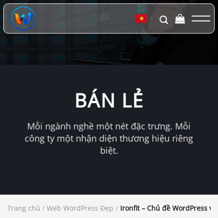
Chuyển
đến
▼
nội
dung
BÁN LẺ
Mỗi ngành nghề một nét đặc trưng. Mỗi
công ty một nhận diện thương hiệu riêng
biệt.
Trang chủ
/
Web WordPress Đẹp
/
Ironfit – Chủ đề WordPress về