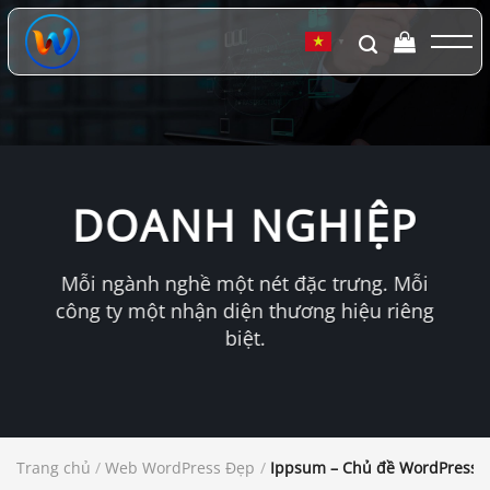
Chuyển
đến
▼
nội
dung
DOANH NGHIỆP
Mỗi ngành nghề một nét đặc trưng. Mỗi
công ty một nhận diện thương hiệu riêng
biệt.
Trang chủ
/
Web WordPress Đẹp
/
Ippsum – Chủ đề WordPress t