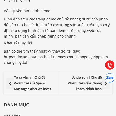
Yếu tố video
Bản quyền hình ảnh demo
Hình ảnh trên các trang demo chủ đề không được cấp phép
để bên thứ ba sử dụng trên các trang sản xuất. Nếu bạn có ý
định sử dụng hình ảnh từ bản demo trên trang web của
Báo giá & Đặt hàng:
mình, bạn cần cấp phép riêng cho chúng.
0903.976.769
Nhật ký thay đổi
Bạn có thể tìm thấy nhật ký thay đổi tại đây:
Hướng dẫn & Hỗ trợ:
https://documentation.bold-themes.com/changelog/ippsum-
(028) 22.166.144
Tư vấn
changelog.txt
Gọi cho
Hợp tác
Chát cù
Terra Atma | Chủ đề
Anderson | Chủ đề
WordPress về Spa &
WordPress của Phòng
Massage Salon Wellness
khám chỉnh hình
DANH MỤC