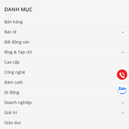
DANH MỤC
Bán hàng
Bán lẻ
Báo giá & Đặt hàng:
Bất động sản
0903.976.769
Blog & Tạp chí
Hướng dẫn & Hỗ trợ:
Cao cấp
(028) 22.166.144
Tư vấn
Công nghệ
Gọi cho
Đám cưới
Hợp tác
Chát cù
Di động
Doanh nghiệp
Giải trí
Giáo dục