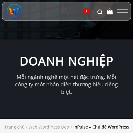
Chuyển
đến
▼
nội
dung
DOANH NGHIỆP
Mỗi ngành nghề một nét đặc trưng. Mỗi
công ty một nhận diện thương hiệu riêng
biệt.
Trang chủ
/
Web WordPress Đẹp
/
InPulse – Chủ đề WordPress 