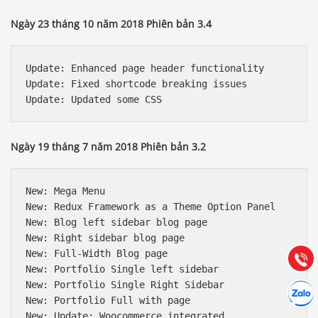
Ngày 23 tháng 10 năm 2018 Phiên bản 3.4
Update: Enhanced page header functionality

Update: Fixed shortcode breaking issues

Ngày 19 tháng 7 năm 2018 Phiên bản 3.2
Báo giá & Đặt hàng:
0903.976.769
New: Mega Menu

New: Redux Framework as a Theme Option Panel

New: Blog left sidebar blog page

Hướng dẫn & Hỗ trợ:
New: Right sidebar blog page

(028) 22.166.144
Tư vấn
New: Full-Width Blog page

Gọi cho
New: Portfolio Single left sidebar

New: Portfolio Single Right Sidebar 

Hợp tác
Chát cù
New: Portfolio Full with page

New: Update: Woocommerce integrated
