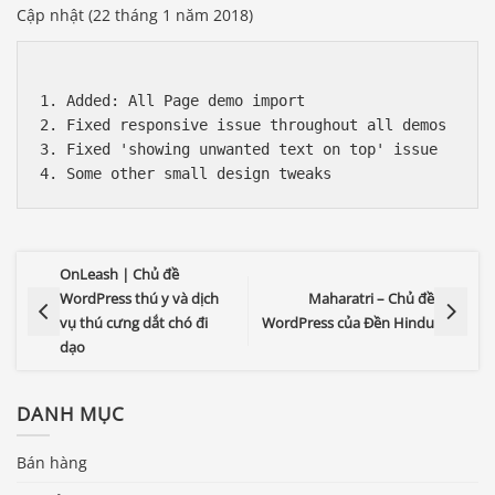
Cập nhật (22 tháng 1 năm 2018)
1. Added: All Page demo import

2. Fixed responsive issue throughout all demos 

3. Fixed 'showing unwanted text on top' issue 

OnLeash | Chủ đề
WordPress thú y và dịch
Maharatri – Chủ đề
vụ thú cưng dắt chó đi
WordPress của Đền Hindu
dạo
DANH MỤC
Bán hàng