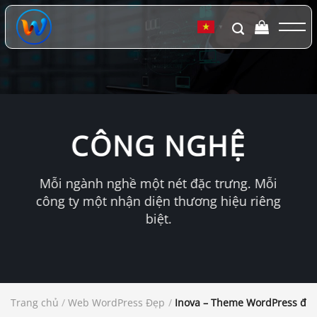
Chuyển
đến
▼
nội
dung
CÔNG NGHỆ
Mỗi ngành nghề một nét đặc trưng. Mỗi
công ty một nhận diện thương hiệu riêng
biệt.
Trang chủ
/
Web WordPress Đẹp
/
Inova – Theme WordPress đa n