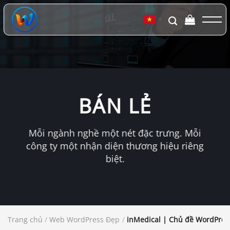
Chuyển
đến
▼
nội
dung
BÁN LẺ
Mỗi ngành nghề một nét đặc trưng. Mỗi
công ty một nhận diện thương hiệu riêng
biệt.
Trang chủ
/
Web WordPress Đẹp
/
inMedical | Chủ đề WordPres