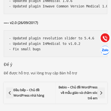
- Updated plugin Inmedical 1.0.6

Báo giá & Đặt hàng:
0903.976.769
—
– v2.0 (26/09/2017)
Hướng dẫn & Hỗ trợ:
(028) 22.166.144
Tư vấn
Gọi cho
- Updated plugin revolution slider to 5.4.6

- Updated plugin InMedical to v1.0.2

Hợp tác
Chát cù
Để ý
Để được hỗ trợ, vui lòng truy cập Bàn hỗ trợ
Bebio – Chủ đề WordPress
Đầu bếp – Chủ đề
về mẫu giáo và chăm sóc
WordPress nhà hàng
trẻ em