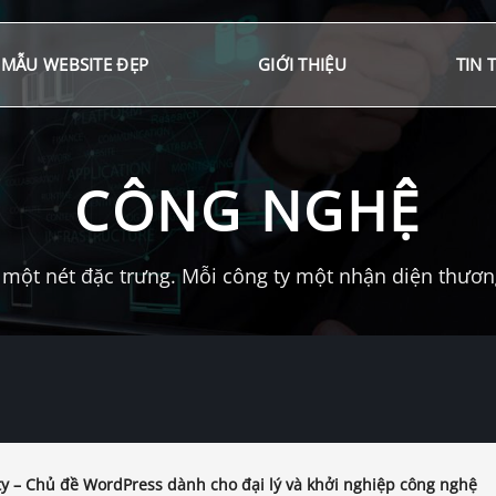
MẪU WEBSITE ĐẸP
GIỚI THIỆU
TIN 
CÔNG NGHỆ
một nét đặc trưng. Mỗi công ty một nhận diện thương 
ty – Chủ đề WordPress dành cho đại lý và khởi nghiệp công nghệ