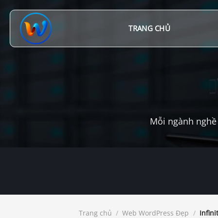
Chuyển
đến
nội
TRANG CHỦ
dung
Mỗi ngành nghề 
Trang chủ
/
Web WordPress Đẹp
/
Infini