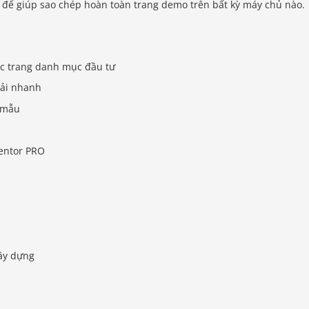
để giúp sao chép hoàn toàn trang demo trên bất kỳ máy chủ nào.
ác trang danh mục đầu tư
tải nhanh
n mẫu
mentor PRO
xây dựng