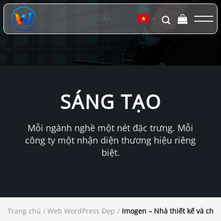
Chuyển
đến
▼
nội
dung
SÁNG TẠO
Mỗi ngành nghề một nét đặc trưng. Mỗi
công ty một nhận diện thương hiệu riêng
biệt.
Trang chủ
/
Web WordPress Đẹp
/
Imogen – Nhà thiết kế và chủ