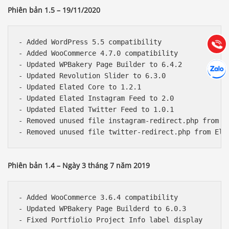
Phiên bản 1.5 – 19/11/2020
Hướng dẫn & Hỗ trợ:
(028) 22.166.144
Tư vấn
- Added WordPress 5.5 compatibility

Gọi cho
- Added WooCommerce 4.7.0 compatibility

Hợp tác
- Updated WPBakery Page Builder to 6.4.2

Chát cù
- Updated Revolution Slider to 6.3.0

- Updated Elated Core to 1.2.1

- Updated Elated Instagram Feed to 2.0

- Updated Elated Twitter Feed to 1.0.1

- Removed unused file instagram-redirect.php from El
Phiên bản 1.4 – Ngày 3 tháng 7 năm 2019
- Added WooCommerce 3.6.4 compatibility

- Updated WPBakery Page Builderd to 6.0.3
