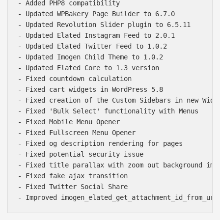
- Added PHP8 compatibility

- Updated WPBakery Page Builder to 6.7.0

- Updated Revolution Slider plugin to 6.5.11

- Updated Elated Instagram Feed to 2.0.1

- Updated Elated Twitter Feed to 1.0.2

- Updated Imogen Child Theme to 1.0.2

- Updated Elated Core to 1.3 version

- Fixed countdown calculation

- Fixed cart widgets in WordPress 5.8

- Fixed creation of the Custom Sidebars in new Widge
- Fixed 'Bulk Select' functionality with Menus

- Fixed Mobile Menu Opener

- Fixed Fullscreen Menu Opener

- Fixed og description rendering for pages

- Fixed potential security issue

- Fixed title parallax with zoom out background imag
- Fixed fake ajax transition

- Fixed Twitter Social Share

Báo giá & Đặt hàng:
0903.976.769