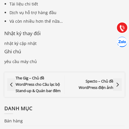
0903.976.769
Tài liệu chi tiết
Dịch vụ hỗ trợ hàng đầu
Hướng dẫn & Hỗ trợ:
Và còn nhiều hơn thế nữa…
(028) 22.166.144
Tư vấn
Gọi cho
Nhật ký thay đổi
Hợp tác
Chát cù
nhật ký cập nhật
Ghi chú
yêu cầu máy chủ
The Gig – Chủ đề
Specto – Chủ đề
WordPress cho Câu lạc bộ
WordPress điện ảnh
Stand-up & Quán bar đêm
DANH MỤC
Bán hàng