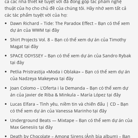
cả các nhà thiết kế tuyệt vời đã đóng góp tác phẩm nghệ
thuật của họ cho chủ đề của chúng tôi. Hãy nhớ xem tất cả
các tác phẩm tuyệt vời của họ:
Dawn Richard – Tide: The Paradox Effect – Bạn có thể xem
dự án của WWM tại đây
Shirt Projects Vol. 8 – Bạn có thể xem dự án của Timothy
Magat tại đây
SPACE ODYSSEY – Bạn có thể xem dự án của Sandro Rybak
tại đây
Petlia Pristrastija «Moda i Oblaka» – Bạn có thể xem dự án
của Nadzeya Makeyeva tại đây
Joan Colomo – L’Oferta i la Demanda – Bạn có thể xem dự
án của Javier de Riba & Minkula – María López tại đây
Lucas Elfara – Tình yêu, niềm tin và chiến đấu | CD – Bạn
có thể xem dự án của Vanessa Marinho tại đây
Underground Beats — Mixtape – Bạn có thể xem dự án của
Max Genesiis tại đây
Death by Chocolate – Among Sirens (Ảnh bìa album) – Bạn