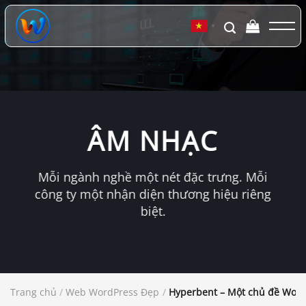
Chuyển
đến
▼
nội
dung
ÂM NHẠC
Mỗi ngành nghề một nét đặc trưng. Mỗi
công ty một nhận diện thương hiệu riêng
biệt.
Trang chủ
/
Web WordPress Đẹp
/
Hyperbent – Một chủ đề Word