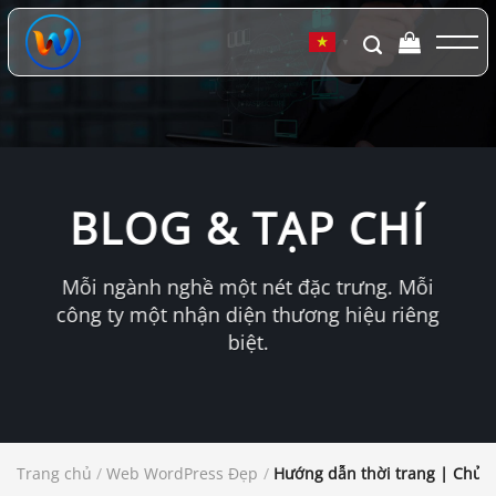
Chuyển
đến
▼
nội
dung
BLOG & TẠP CHÍ
Mỗi ngành nghề một nét đặc trưng. Mỗi
công ty một nhận diện thương hiệu riêng
biệt.
Trang chủ
/
Web WordPress Đẹp
/
Hướng dẫn thời trang | Chủ 