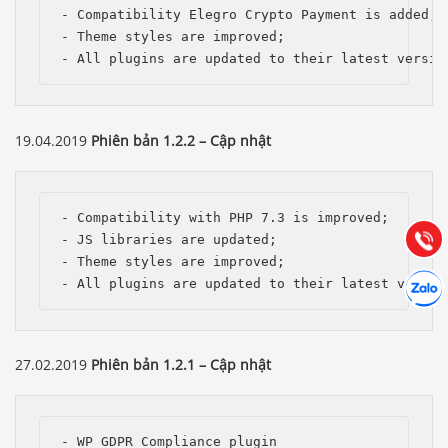
- Compatibility Elegro Crypto Payment is added;

- Theme styles are improved;

- All plugins are updated to their latest versio
Báo giá & Đặt hàng:
0903.976.769
19.04.2019
Phiên bản 1.2.2 – Cập nhật
Hướng dẫn & Hỗ trợ:
(028) 22.166.144
- Compatibility with PHP 7.3 is improved;

Tư vấn
Gọi cho
- JS libraries are updated;

- Theme styles are improved;

Hợp tác
- All plugins are updated to their latest versio
Chát cù
27.02.2019
Phiên bản 1.2.1 – Cập nhật
- WP GDPR Compliance plugin
