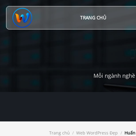
Chuyển
đến
nội
TRANG CHỦ
dung
Mỗi ngành nghề 
Trang chủ
/
Web WordPress Đẹp
/
Huấn 