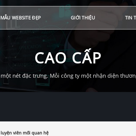
MẪU WEBSITE ĐẸP
GIỚI THIỆU
TIN 
CAO CẤP
một nét đặc trưng. Mỗi công ty một nhận diện thương 
luyện viên mối quan hệ