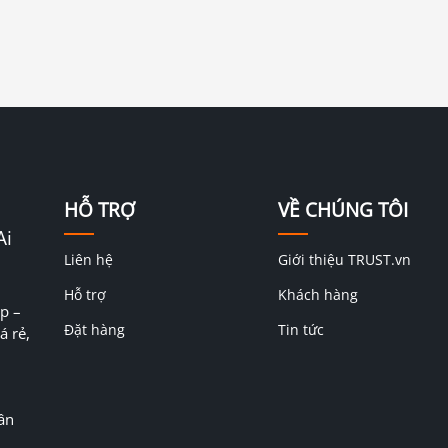
HỖ TRỢ
VỀ CHÚNG TÔI
Ai
Liên hệ
Giới thiệu TRUST.vn
Hỗ trợ
Khách hàng
p –
Đặt hàng
Tin tức
á rẻ,
ân