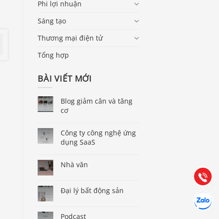
Phi lợi nhuận
Sáng tạo
Thương mại điện tử
Tổng hợp
BÀI VIẾT MỚI
Blog giảm cân và tăng
cơ
Báo giá & Đặt hàng:
0903.976.769
Công ty công nghệ ứng
dụng SaaS
Hướng dẫn & Hỗ trợ:
Nhà văn
(028) 22.166.144
Tư vấn
Gọi cho 
Đại lý bất động sản
Hợp tác
Chát cùn
Podcast