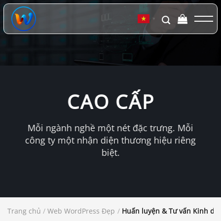
Chuyển
đến
▼
nội
dung
CAO CẤP
Mỗi ngành nghề một nét đặc trưng. Mỗi
công ty một nhận diện thương hiệu riêng
biệt.
Trang chủ
/
Web WordPress Đẹp
/
Huấn luyện & Tư vấn Kinh do