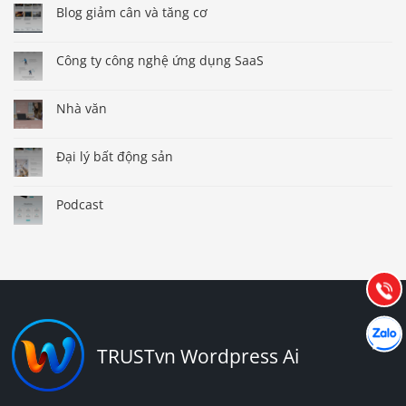
Blog giảm cân và tăng cơ
Công ty công nghệ ứng dụng SaaS
Nhà văn
Đại lý bất động sản
Báo giá & Đặt hàng:
0903.976.769
Podcast
Hướng dẫn & Hỗ trợ:
(028) 22.166.144
Tư vấn
Gọi cho
Hợp tác
Chát cù
TRUSTvn Wordpress Ai