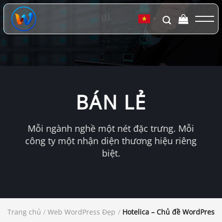
Chuyển
đến
▼
nội
dung
BÁN LẺ
Mỗi ngành nghề một nét đặc trưng. Mỗi
công ty một nhận diện thương hiệu riêng
biệt.
Trang chủ
/
Web WordPress Đẹp
/
Hotelica – Chủ đề WordPress 