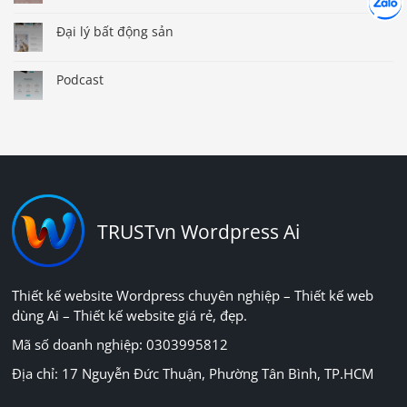
Chát cù
Đại lý bất động sản
Podcast
TRUSTvn Wordpress Ai
Thiết kế website Wordpress chuyên nghiệp – Thiết kế web
dùng Ai – Thiết kế website giá rẻ, đẹp.
Mã số doanh nghiệp: 0303995812
Địa chỉ: 17 Nguyễn Đức Thuận, Phường Tân Bình, TP.HCM