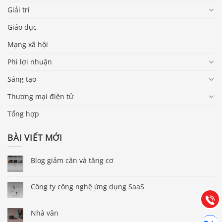
Giải trí
Giáo dục
Mạng xã hội
Phi lợi nhuận
Sáng tạo
Thương mại điện tử
Tổng hợp
BÀI VIẾT MỚI
Báo giá & Đặt hàng:
0903.976.769
Blog giảm cân và tăng cơ
Hướng dẫn & Hỗ trợ:
Công ty công nghệ ứng dụng SaaS
(028) 22.166.144
Tư vấn
Gọi cho
Nhà văn
Hợp tác