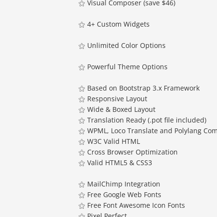
⚝ Visual Composer (save $46)
⚝ 4+ Custom Widgets
⚝ Unlimited Color Options
⚝ Powerful Theme Options
⚝ Based on Bootstrap 3.x Framework
⚝ Responsive Layout
⚝ Wide & Boxed Layout
⚝ Translation Ready (.pot file included)
⚝ WPML, Loco Translate and Polylang Com
⚝ W3C Valid HTML
⚝ Cross Browser Optimization
⚝ Valid HTML5 & CSS3
⚝ MailChimp Integration
⚝ Free Google Web Fonts
⚝ Free Font Awesome Icon Fonts
⚝ Pixel Perfect