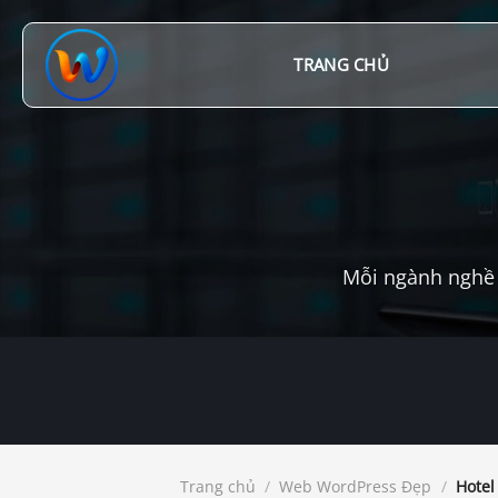
Chuyển
đến
nội
TRANG CHỦ
dung
Mỗi ngành nghề 
Trang chủ
/
Web WordPress Đẹp
/
Hotel