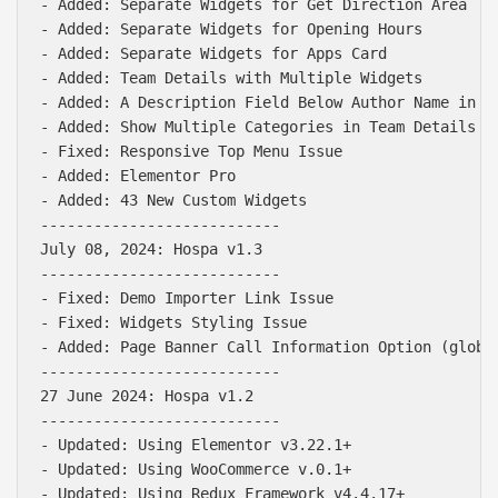
- Added: Separate Widgets for Get Direction Area

- Added: Separate Widgets for Opening Hours

- Added: Separate Widgets for Apps Card

- Added: Team Details with Multiple Widgets

- Added: A Description Field Below Author Name in Te
- Added: Show Multiple Categories in Team Details

- Fixed: Responsive Top Menu Issue

- Added: Elementor Pro

- Added: 43 New Custom Widgets

---------------------------

July 08, 2024: Hospa v1.3

---------------------------

- Fixed: Demo Importer Link Issue

- Fixed: Widgets Styling Issue

- Added: Page Banner Call Information Option (global
---------------------------

27 June 2024: Hospa v1.2

---------------------------

- Updated: Using Elementor v3.22.1+

- Updated: Using WooCommerce v.0.1+

- Updated: Using Redux Framework v4.4.17+
