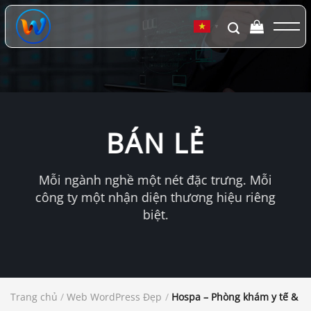
Chuyển
đến
▼
nội
dung
BÁN LẺ
Mỗi ngành nghề một nét đặc trưng. Mỗi
công ty một nhận diện thương hiệu riêng
biệt.
Trang chủ
/
Web WordPress Đẹp
/
Hospa – Phòng khám y tế & B