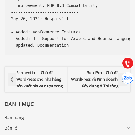
- Improvement: PHP 8.3 Compatibility

----------------------------

May 26, 2024: Hospa v1.1

----------------------------

Báo giá & Đặt hàng:
- Added: WooCommerce Features

0903.976.769
- Added: RTL Support for Arabic and Hebrew Languages
Hướng dẫn & Hỗ trợ:
(028) 22.166.144
Tư vấn
Gọi cho
Fermentio — Chủ đề
BuildPro – Chủ đề
Hợp tác
Chát cù
WordPress cho nhà hàng
WordPress về Kinh doanh,
sản xuất bia và rượu vang
Xây dựng & Thi công
DANH MỤC
Bán hàng
Bán lẻ