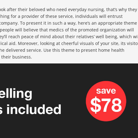
look after their beloved who need everyday nursing, that’s why they
ng for a provider of these service, individuals will entrust
 company. To present it in such a way, here’s an appropriate theme
 people will believe that medics of the promoted organization will
y’ll reach peace of mind about their relatives’ well being, which wi
al aid. Moreover, looking at cheerful visuals of your site, its visito
h the delivered service. Use this theme to present home health
 their business.