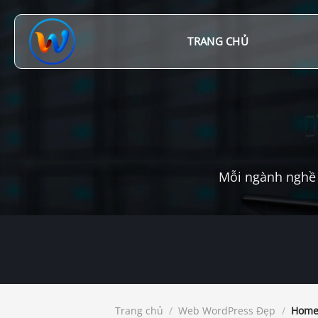
Chuyển
đến
nội
TRANG CHỦ
dung
Mỗi ngành nghề 
Trang chủ
/
Web WordPress Đẹp
/
Home 