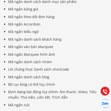
Mã ngắn danh sách danh mục sản phẩm
Mã ngắn bảng giá
Mã ngắn theo dõi đơn hàng
Mã ngắn Accordion
Mã ngắn biểu ngữ
Mã ngắn danh sách khách hàng
Mã ngắn văn bản Marquee
Mã ngắn Marquee hình ảnh
Báo giá & Đặt hàng:
Mã ngắn danh sách nhóm
0903.976.769
Lời chứng thực Danh sách shortcode
Mã ngắn danh sách blog
Hướng dẫn & Hỗ trợ:
Bố cục blog có thể tùy chỉnh
(028) 22.166.144
Tư vấn
Gọi cho
Định dạng bài đăng tùy chỉnh: Âm thanh, Video, Tiêu
chuẩn, Thư viện, Liên kết, Trích dẫn
Hợp tác
Chát cù
Mã ngắn nút