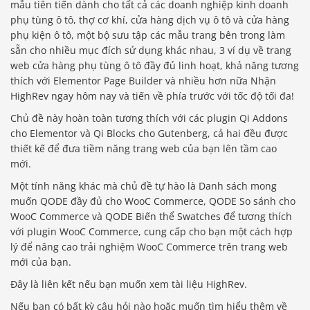
mẫu tiên tiến dành cho tất cả các doanh nghiệp kinh doanh
phụ tùng ô tô, thợ cơ khí, cửa hàng dịch vụ ô tô và cửa hàng
phụ kiện ô tô, một bộ sưu tập các mẫu trang bên trong làm
sẵn cho nhiều mục đích sử dụng khác nhau, 3 ví dụ về trang
web cửa hàng phụ tùng ô tô đầy đủ linh hoạt, khả năng tương
thích với Elementor Page Builder và nhiều hơn nữa Nhận
HighRev ngay hôm nay và tiến về phía trước với tốc độ tối đa!
Chủ đề này hoàn toàn tương thích với các plugin Qi Addons
cho Elementor và Qi Blocks cho Gutenberg, cả hai đều được
thiết kế để đưa tiềm năng trang web của bạn lên tầm cao
mới.
Một tính năng khác mà chủ đề tự hào là Danh sách mong
muốn QODE đầy đủ cho WooC Commerce, QODE So sánh cho
WooC Commerce và QODE Biến thể Swatches để tương thích
với plugin WooC Commerce, cung cấp cho bạn một cách hợp
lý để nâng cao trải nghiệm WooC Commerce trên trang web
mới của bạn.
Đây là liên kết nếu bạn muốn xem tài liệu HighRev.
Nếu bạn có bất kỳ câu hỏi nào hoặc muốn tìm hiểu thêm về