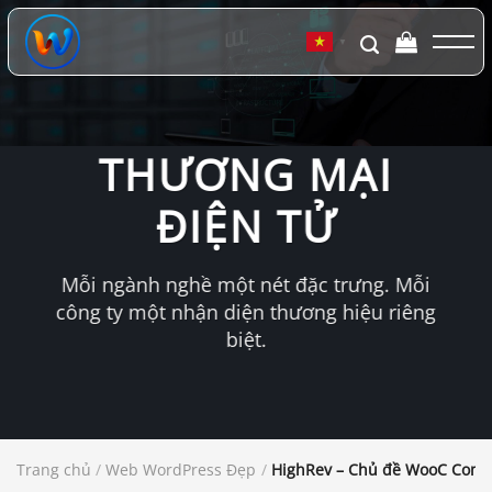
Chuyển
đến
▼
nội
dung
THƯƠNG MẠI
ĐIỆN TỬ
Mỗi ngành nghề một nét đặc trưng. Mỗi
công ty một nhận diện thương hiệu riêng
biệt.
Trang chủ
/
Web WordPress Đẹp
/
HighRev – Chủ đề WooC Comme