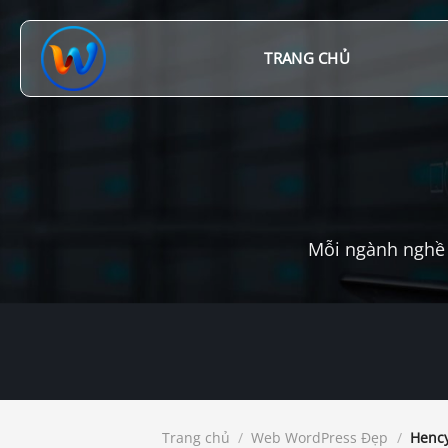
Chuyển
đến
nội
TRANG CHỦ
dung
Mỗi ngành nghề 
Trang chủ
/
Web WordPress Đẹp
/
Hency