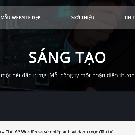
MẪU WEBSITE ĐẸP
GIỚI THIỆU
TIN 
SÁNG TẠO
một nét đặc trưng. Mỗi công ty một nhận diện thương 
 – Chủ đề WordPress về nhiếp ảnh và danh mục đầu tư