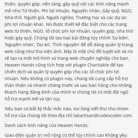
thiện, quyên góp, nền tảng, gây quỹ với các tính năng mạnh
mẽ như Từ thiện, Phi lợi nhuận, Nguyên nhân, Gây quỹ, NGO,
Nhà thờ, Người già, Người nghèo, Trường học và các dự án
phi lợi nhuận khác. Nó được thiết kế đặc biệt cho các trang
web từ thiện, NGO, tổ chức phi lợi nhuận, quyên góp, nhà thờ
hoặc gây quỹ. Chúng tôi tạo loại bài đăng tùy chỉnh ‘Sự kiện’,
‘Nguyên nhân’, ‘Dự án’, ‘Tình nguyện’ để dễ dàng quản lý trang
web cũng như thư viện ảnh. Đây là một chủ đề tuyệt vời và nó
sẽ tạo ra một mô hình và trang web chuyên nghiệp cho bạn.
Heaven Hands cũng tích hợp với plugin Charitable để tạo
chiến dịch và quản lý quyên góp cho các tổ chức phi lợi
nhuận. Nếu không có plugin này, chúng tôi cung cấp hỗ trợ
thân thiện và nhanh chóng trước và sau bán hàng cho những
khách hàng đáng kính của mình vì chúng tôi có một đội ngũ
hỗ trợ mạnh mẽ và tận tụy.
Nếu bạn có bất kỳ thắc mắc nào, vui lòng viết thư cho nhóm
hỗ trợ của chúng tôi theo địa chỉ labartisan@codexcoder.com.
Danh sách tính năng của Heaven Hands:
Giao diện quản trị mở rộng có thể tùy chỉnh cao Không yêu