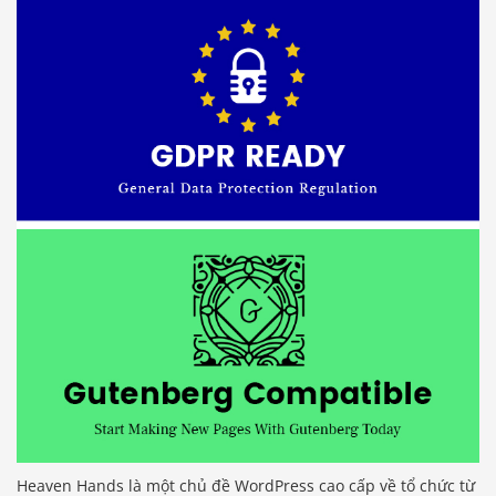
Heaven Hands là một chủ đề WordPress cao cấp về tổ chức từ