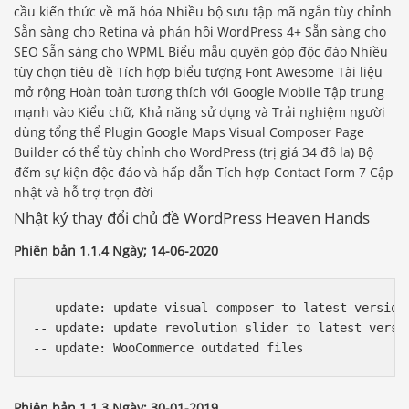
cầu kiến ​​thức về mã hóa Nhiều bộ sưu tập mã ngắn tùy chỉnh
Sẵn sàng cho Retina và phản hồi WordPress 4+ Sẵn sàng cho
SEO Sẵn sàng cho WPML Biểu mẫu quyên góp độc đáo Nhiều
tùy chọn tiêu đề Tích hợp biểu tượng Font Awesome Tài liệu
mở rộng Hoàn toàn tương thích với Google Mobile Tập trung
mạnh vào Kiểu chữ, Khả năng sử dụng và Trải nghiệm người
dùng tổng thể Plugin Google Maps Visual Composer Page
Builder có thể tùy chỉnh cho WordPress (trị giá 34 đô la) Bộ
đếm sự kiện độc đáo và hấp dẫn Tích hợp Contact Form 7 Cập
nhật và hỗ trợ trọn đời
Nhật ký thay đổi chủ đề WordPress Heaven Hands
Phiên bản 1.1.4 Ngày; 14-06-2020
-- update: update visual composer to latest version 
-- update: update revolution slider to latest versio
Phiên bản 1.1.3 Ngày; 30-01-2019