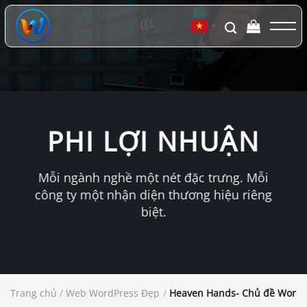
Chuyển
đến
▼
nội
dung
PHI LỢI NHUẬN
Mỗi ngành nghề một nét đặc trưng. Mỗi
công ty một nhận diện thương hiệu riêng
biệt.
Trang chủ
/
Web WordPress Đẹp
/
Heaven Hands- Chủ đề WordPre