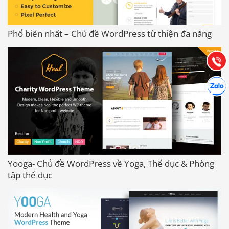
0903.976.769
Phổ biến nhất – Chủ đề WordPress từ thiện đa năng
Hướng dẫn & Hỗ trợ:
(028) 22.166.144
Tư vấn
Gọi cho
Hợp tác
Chát cù
Yooga- Chủ đề WordPress về Yoga, Thể dục & Phòng
tập thể dục