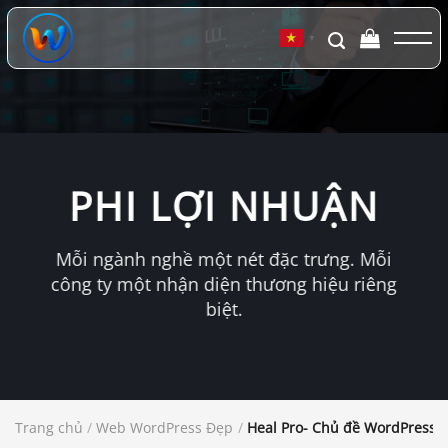
Chuyển
đến
▼
nội
dung
PHI LỢI NHUẬN
Mỗi ngành nghề một nét đặc trưng. Mỗi
công ty một nhận diện thương hiệu riêng
biệt.
Trang chủ
/
Web WordPress Đẹp
/
Heal Pro- Chủ đề WordPress t