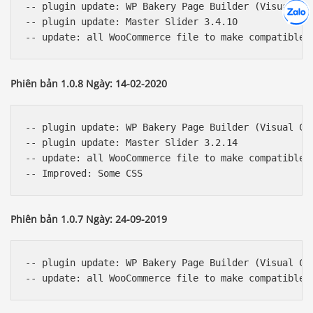
Hợp tác
-- plugin update: WP Bakery Page Builder (Visual Com
Chát cù
-- plugin update: Master Slider 3.4.10

Phiên bản 1.0.8 Ngày: 14-02-2020
-- plugin update: WP Bakery Page Builder (Visual Com
-- plugin update: Master Slider 3.2.14

-- update: all WooCommerce file to make compatible w
Phiên bản 1.0.7 Ngày: 24-09-2019
-- plugin update: WP Bakery Page Builder (Visual Com