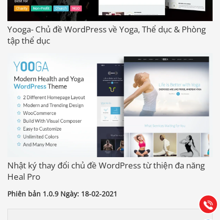
Yooga- Chủ đề WordPress về Yoga, Thể dục & Phòng
tập thể dục
Báo giá & Đặt hàng:
0903.976.769
Nhật ký thay đổi chủ đề WordPress từ thiện đa năng
Heal Pro
Hướng dẫn & Hỗ trợ:
(028) 22.166.144
Phiên bản 1.0.9 Ngày: 18-02-2021
Tư vấn
Gọi cho