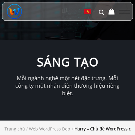
Chuyển
đến
▼
nội
dung
SÁNG TẠO
Mỗi ngành nghề một nét đặc trưng. Mỗi
công ty một nhận diện thương hiệu riêng
biệt.
Trang chủ
/
Web WordPress Đẹp
/
Harry – Chủ đề WordPress củ