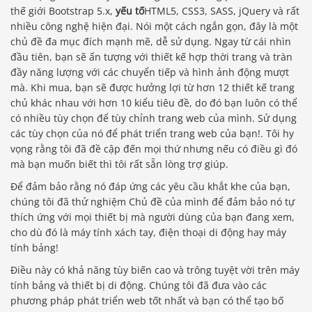
thế giới Bootstrap 5.x,
yếu tố
HTML5, CSS3, SASS, jQuery và rất
nhiều công nghệ hiện đại. Nói một cách ngắn gọn, đây là một
chủ đề đa mục đích mạnh mẽ, dễ sử dụng. Ngay từ cái nhìn
đầu tiên, bạn sẽ ấn tượng với thiết kế hợp thời trang và tràn
đầy năng lượng với các chuyển tiếp và hình ảnh động mượt
mà. Khi mua, bạn sẽ được hưởng lợi từ hơn 12 thiết kế trang
chủ khác nhau với hơn 10 kiểu tiêu đề, do đó bạn luôn có thể
có nhiều tùy chọn để tùy chỉnh trang web của mình. Sử dụng
các tùy chọn của nó để phát triển trang web của bạn!. Tôi hy
vọng rằng tôi đã đề cập đến mọi thứ nhưng nếu có điều gì đó
mà bạn muốn biết thì tôi rất sẵn lòng trợ giúp.
Để đảm bảo rằng nó đáp ứng các yêu cầu khắt khe của bạn,
chúng tôi đã thử nghiệm Chủ đề của mình để đảm bảo nó tự
thích ứng với mọi thiết bị mà người dùng của bạn đang xem,
cho dù đó là máy tính xách tay, điện thoại di động hay máy
tính bảng!
Điều này có khả năng tùy biến cao và trông tuyệt vời trên máy
tính bảng và thiết bị di động. Chúng tôi đã đưa vào các
phương pháp phát triển web tốt nhất và bạn có thể tạo bố