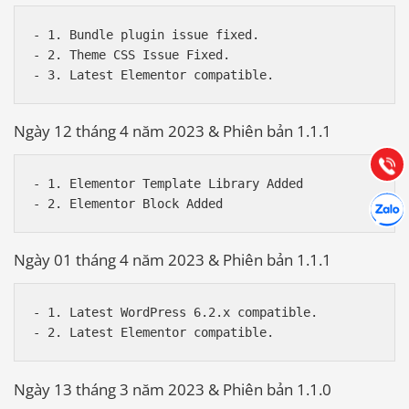
- 1. Bundle plugin issue fixed.

Báo giá & Đặt hàng:
- 2. Theme CSS Issue Fixed.

0903.976.769
Hướng dẫn & Hỗ trợ:
Ngày 12 tháng 4 năm 2023 & Phiên bản 1.1.1
(028) 22.166.144
Tư vấn
Gọi cho
- 1. Elementor Template Library Added 

Hợp tác
Chát cù
Ngày 01 tháng 4 năm 2023 & Phiên bản 1.1.1
- 1. Latest WordPress 6.2.x compatible.

Ngày 13 tháng 3 năm 2023 & Phiên bản 1.1.0