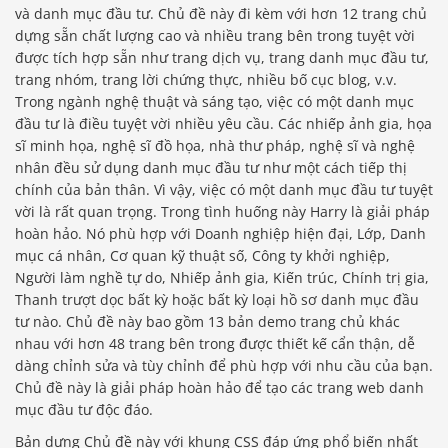
và danh mục đầu tư. Chủ đề này đi kèm với hơn 12 trang chủ
dựng sẵn chất lượng cao và nhiều trang bên trong tuyệt vời
được tích hợp sẵn như trang dịch vụ, trang danh mục đầu tư,
trang nhóm, trang lời chứng thực, nhiều bố cục blog, v.v.
Trong ngành nghệ thuật và sáng tạo, việc có một danh mục
đầu tư là điều tuyệt vời nhiều yêu cầu. Các nhiếp ảnh gia, họa
sĩ minh họa, nghệ sĩ đồ họa, nhà thư pháp, nghệ sĩ và nghệ
nhân đều sử dụng danh mục đầu tư như một cách tiếp thị
chính của bản thân. Vì vậy, việc có một danh mục đầu tư tuyệt
vời là rất quan trọng. Trong tình huống này Harry là giải pháp
hoàn hảo. Nó phù hợp với Doanh nghiệp hiện đại, Lớp, Danh
mục cá nhân, Cơ quan kỹ thuật số, Công ty khởi nghiệp,
Người làm nghề tự do, Nhiếp ảnh gia, Kiến trúc, Chính trị gia,
Thanh trượt dọc bất kỳ hoặc bất kỳ loại hồ sơ danh mục đầu
tư nào. Chủ đề này bao gồm 13 bản demo trang chủ khác
nhau với hơn 48 trang bên trong được thiết kế cẩn thận, dễ
dàng chỉnh sửa và tùy chỉnh để phù hợp với nhu cầu của bạn.
Chủ đề này là giải pháp hoàn hảo để tạo các trang web danh
mục đầu tư độc đáo.
Bản dựng Chủ đề này với khung CSS đáp ứng phổ biến nhất