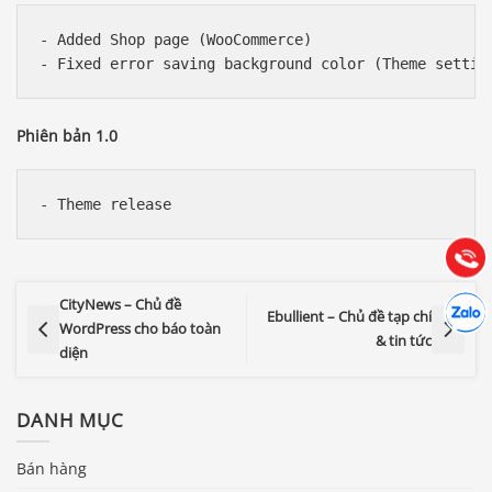
- Added Shop page (WooCommerce)

Báo giá & Đặt hàng:
Phiên bản 1.0
0903.976.769
Hướng dẫn & Hỗ trợ:
(028) 22.166.144
Tư vấn
Gọi cho
Hợp tác
CityNews – Chủ đề
Chát cù
Ebullient – Chủ đề tạp chí
WordPress cho báo toàn
& tin tức
diện
DANH MỤC
Bán hàng