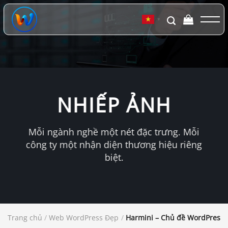
Chuyển
đến
▼
nội
dung
NHIẾP ẢNH
Mỗi ngành nghề một nét đặc trưng. Mỗi
công ty một nhận diện thương hiệu riêng
biệt.
Trang chủ
/
Web WordPress Đẹp
/
Harmini – Chủ đề WordPress 