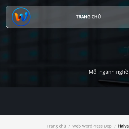
Chuyển
đến
nội
TRANG CHỦ
dung
Mỗi ngành nghề 
Trang chủ
/
Web WordPress Đẹp
/
Halva 