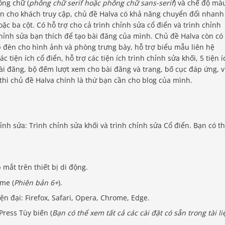
ông chữ (
phông chữ serif hoặc phông chữ sans-serif
) và chế độ mà
iện cho khách truy cập, chủ đề Halva có khả năng chuyển đổi nhanh
oặc ba cột. Có hỗ trợ cho cả trình chỉnh sửa cổ điển và trình chỉnh
 chỉnh sửa bạn thích để tạo bài đăng của mình. Chủ đề Halva còn có
p đèn cho hình ảnh và phòng trưng bày, hỗ trợ biểu mẫu liên hệ
các tiện ích cổ điển, hỗ trợ các tiện ích trình chỉnh sửa khối, 5 tiện í
ài đăng, bộ đếm lượt xem cho bài đăng và trang, bố cục đáp ứng, v
 thì chủ đề Halva chính là thứ bạn cần cho blog của mình.
ỉnh sửa: Trình chỉnh sửa khối và trình chỉnh sửa Cổ điển. Bạn có t
 mắt trên thiết bị di động.
me (
Phiên bản 6+
).
iện đại: Firefox, Safari, Opera, Chrome, Edge.
ress Tùy biến (
Bạn có thể xem tất cả các cài đặt có sẵn trong tài li