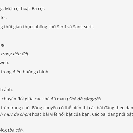
g: Một cột hoặc Ba cột.
tối.
g thời gian thực: phông chữ Serif và Sans-serif.
ng.
trong tiêu đề
).
 web.
n trong điều hướng chính.
nh ảnh.
i chuyển đổi giữa các chế độ màu (
Chế độ sáng/tối
).
 trên trang chủ. Băng chuyền có thể hiển thị các bài đăng theo da
nh mục đã chọn
) hoặc bài viết nổi bật của bạn. Các bài đăng nổi bậ
log (
ba cột
).