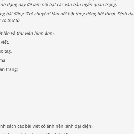
định dạng này để làm nổi bật các văn bản ngắn quan trọng.
ng bài đăng “Trò chuyện” làm nổi bật từng dòng hội thoại. Định d
 có thư từ.
t lên và thư viện hình ảnh
).
viết.
eo tag.
mà.
ân trang:
danh sách các bài viết có ảnh nền (ảnh đại diện).