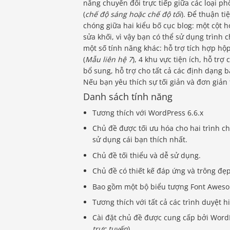
năng chuyển đổi trực tiếp giữa các loại ph
(
chế độ sáng hoặc chế độ tối
). Để thuận t
chóng giữa hai kiểu bố cục blog: một cột h
sửa khối, vì vậy bạn có thể sử dụng trình
một số tính năng khác: hỗ trợ tích hợp hộ
(
Mẫu liên hệ 7
), 4 khu vực tiện ích, hỗ trợ 
bổ sung, hỗ trợ cho tất cả các định dạng b
Nếu bạn yêu thích sự tối giản và đơn giản
Danh sách tính năng
Tương thích với WordPress 6.6.x
Chủ đề được tối ưu hóa cho hai trình ch
sử dụng cái bạn thích nhất.
Chủ đề tối thiểu và dễ sử dụng.
Chủ đề có thiết kế đáp ứng và trông đẹp
Bao gồm một bộ biểu tượng Font Aweso
Tương thích với tất cả các trình duyệt h
Cài đặt chủ đề được cung cấp bởi WordP
trực tuyến
).