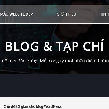
MẪU WEBSITE ĐẸP
GIỚI THIỆU
TIN 
BLOG & TẠP CHÍ
một nét đặc trưng. Mỗi công ty một nhận diện thương 
– Chủ đề tối giản cho blog WordPress